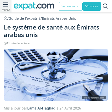
Se connecter
S'inscrire
MENU
/
/
Guide de l'expatrié
Emirats Arabes Unis
Le système de santé aux Émirats
arabes unis
11 min de lecture
© Shutterstock.com
Mis à jour par
Lama Al-Haqhaq
le 24 Avril 2026