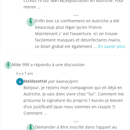
COVID-19 sur l&#146;expatriation en Autriche. Pour
mener ...
Enfin bon Le confinement en Autriche a été
beaucoup plus léger qu'en France.
Maintenant c' est l'ouverture. Ici on trouve
facilement masques et désinfectants mains.
Le bilan global est également ...
En savoir plus
Mike 999 a répondu à une discussion
il y a 7 ans
Meldezettel
par kaaraulynn
K
Bonjour, Je rejoins mon compagnon qui vit déjà en
Autriche. Je vais donc vivre chez "lui". Comment me
procurez la signature du proprio ? Aurais-je besoin
d'un justificatif (que nous sommes en couple ?)
Comment ...
Demander à être inscrite dans l'appart au