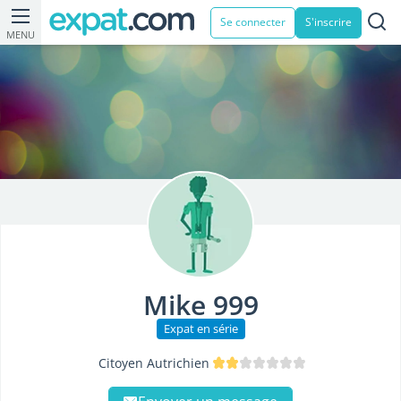
Se connecter
S'inscrire
MENU
Mike 999
Expat en série
Citoyen Autrichien