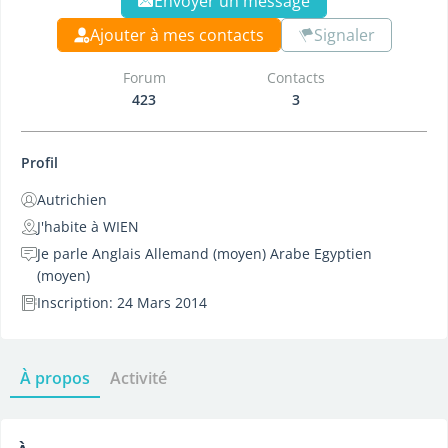
Envoyer un message
Ajouter à mes contacts
Signaler
Forum
Contacts
423
3
Profil
Autrichien
J'habite à WIEN
Je parle Anglais Allemand (moyen) Arabe Egyptien
(moyen)
Inscription: 24 Mars 2014
À propos
Activité