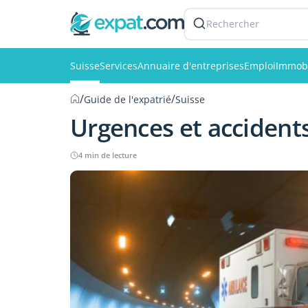
Rechercher
Suisse
Services
Annuaire d'entreprises
Emploi
Immobi
/
/
Guide de l'expatrié
Suisse
Urgences et accidents
4 min de lecture