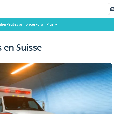
lier
Petites annonces
Forum
Plus
Événements
 en Suisse
Membres
Photos