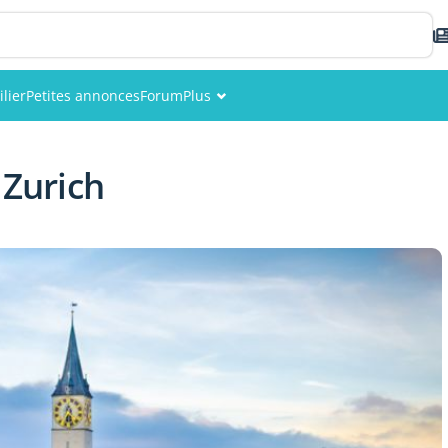
lier
Petites annonces
Forum
Plus
Événements
 Zurich
Membres
Photos