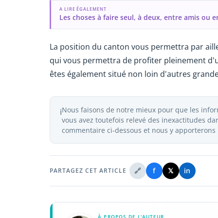
A LIRE ÉGALEMENT
Les choses à faire seul, à deux, entre amis ou e
La position du canton vous permettra par ailleu
qui vous permettra de profiter pleinement d'u
êtes également situé non loin d'autres grande
Nous faisons de notre mieux pour que les inform
ℹ️
vous avez toutefois relevé des inexactitudes dans
commentaire ci-dessous et nous y apporterons l
🔗
f
𝕏
in
PARTAGEZ CET ARTICLE
À PROPOS DE L'AUTEUR