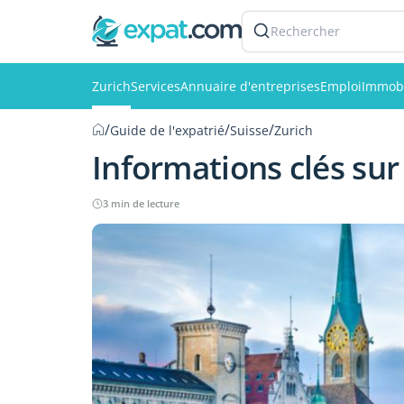
Rechercher
Zurich
Services
Annuaire d'entreprises
Emploi
Immobi
/
/
/
Guide de l'expatrié
Suisse
Zurich
Informations clés sur
3 min de lecture