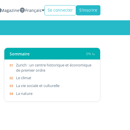
Se connecter
S'inscrire
Magazine
Français
Sommaire
0% lu
Zurich : un centre historique et économique
de premier ordre
Le climat
La vie sociale et culturelle
La nature