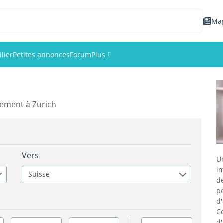
Ma
lier
Petites annonces
Forum
Plus
Événements
gement à Zurich
Membres
Photos
Vers
U
im
Suisse
d
p
d
C
d