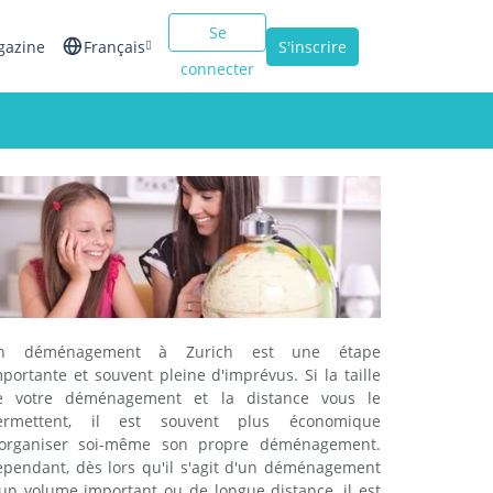
Se
gazine
Français
S'inscrire
connecter
English
Español
Italiano
n déménagement à Zurich est une étape
portante et souvent pleine d'imprévus. Si la taille
e votre déménagement et la distance vous le
ermettent, il est souvent plus économique
'organiser soi-même son propre déménagement.
ependant, dès lors qu'il s'agit d'un déménagement
'un volume important ou de longue distance, il est