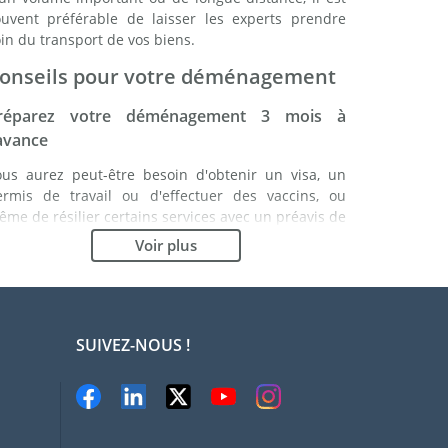
ouvent préférable de laisser les experts prendre
in du transport de vos biens.
onseils pour votre déménagement
réparez votre déménagement 3 mois à
'avance
ous aurez peut-être besoin d'obtenir un visa, un
ermis de travail ou d'effectuer des vaccins, ou
me de résilier certains services avec un préavis de
lusieurs mois. Etablissez une liste de ce que vous
Voir plus
vez à faire. En étant bien organisé, vous vous
ssurez du bon déroulement de votre
éménagement.
hoisissez le bon déménageur
SUIVEZ-NOUS !
es services d'un bon déménageur sont essentiels à
ut projet d'expatriation à Zurich. Les organismes de
égulation indépendants tels que la FIDI vous
ermettront d'avoir une idée claire des sociétés de