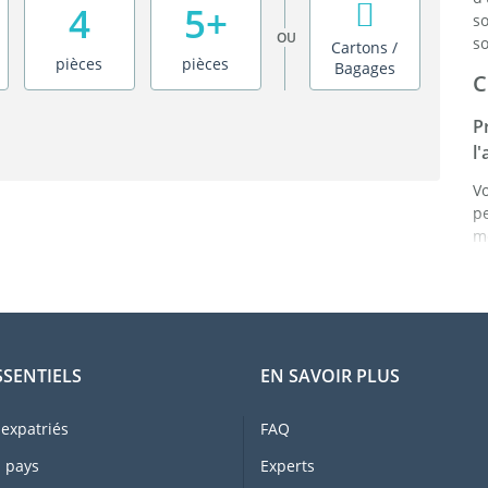
4
5+
s
OU
so
Cartons /
pièces
pièces
Bagages
C
P
l
V
p
mê
p
a
a
d
C
SSENTIELS
EN SAVOIR PLUS
L
to
expatriés
FAQ
r
 pays
Experts
p