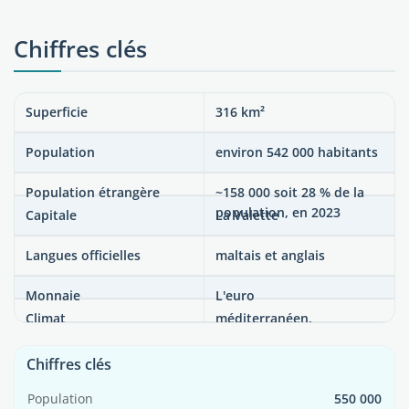
Chiffres clés
Superficie
316 km²
Population
environ 542 000 habitants
Population étrangère
~158 000 soit 28 % de la
population, en 2023
Capitale
La Valette
Langues officielles
maltais et anglais
Monnaie
L'euro
Climat
méditerranéen,
température moyenne
annuelle 19°C
Chiffres clés
Population
550 000