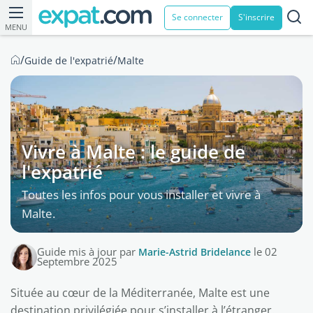
Se connecter
S'inscrire
MENU
/
/
Guide de l'expatrié
Malte
Vivre à Malte : le guide de
l'expatrié
Toutes les infos pour vous installer et vivre à
Malte.
Guide mis à jour par
Marie-Astrid Bridelance
le 02
Septembre 2025
Située au cœur de la Méditerranée, Malte est une
destination privilégiée pour s’installer à l’étranger.