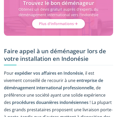
Trouvez le bon déménageur
Obtenez un devis gratuit auprès d'experts du
déménagement international vers l'Indonésie
Plus d'informations
Faire appel à un déménageur lors de
votre installation en Indonésie
Pour
expédier vos affaires en Indonésie
, il est
vivement conseillé de recourir à une
entreprise de
déménagement international professionnelle
, de
préférence une société ayant une solide expérience
des
procédures douanières indonésiennes
! La plupart
des grands prestataires proposent une livraison porte-
à-porte, tandis que d'autres mettent à disposition des