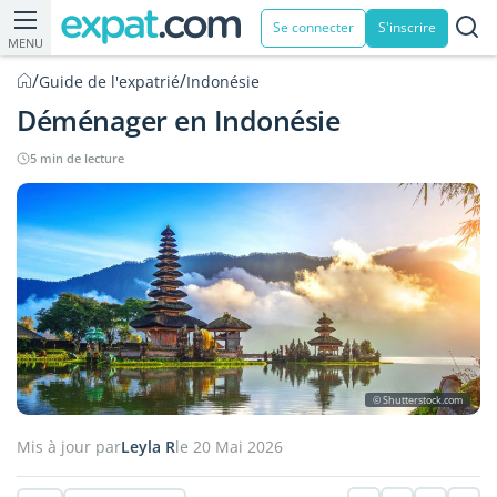
Se connecter
S'inscrire
MENU
/
/
Guide de l'expatrié
Indonésie
Déménager en Indonésie
5 min de lecture
© Shutterstock.com
Mis à jour par
Leyla R
le 20 Mai 2026