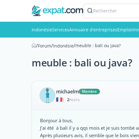
Rechercher
Indonésie
Services
Annuaire d'entreprises
Emploi
Imm
/
/
/
meuble : bali ou java?
Forum
Indonésie
meuble : bali ou java?
michaelm
Membre
2
|
POSTS
Bonjour à tous,
J'ai été à bali il y a qqs mois et je suis tomb
Après plusieurs avis, il semble que le bois vie