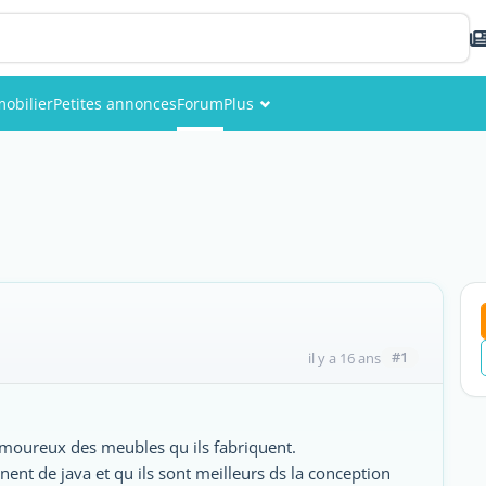
obilier
Petites annonces
Forum
Plus
Événements
Membres
Photos
#1
il y a 16 ans
é amoureux des meubles qu ils fabriquent.
nnent de java et qu ils sont meilleurs ds la conception