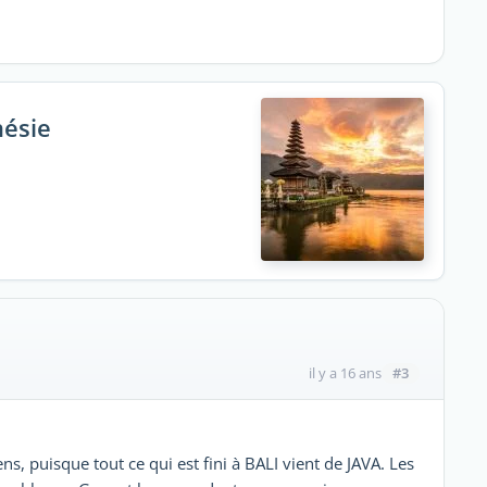
nésie
#3
il y a 16 ans
s, puisque tout ce qui est fini à BALI vient de JAVA. Les