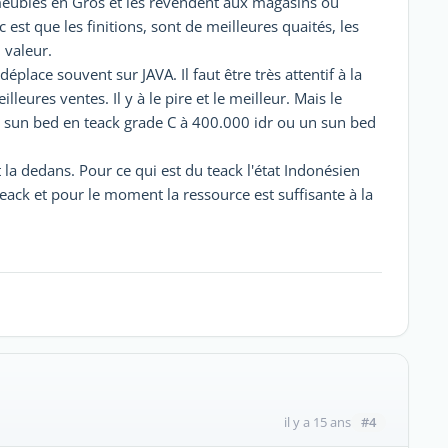
 meubles en Gros et les revendent aux magasins ou
c est que les finitions, sont de meilleures quaités, les
 valeur.
place souvent sur JAVA. Il faut être très attentif à la
lleures ventes. Il y à le pire et le meilleur. Mais le
Un sun bed en teack grade C à 400.000 idr ou un sun bed
t la dedans. Pour ce qui est du teack l'état Indonésien
eack et pour le moment la ressource est suffisante à la
#4
il y a 15 ans