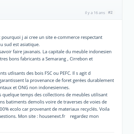
#2
il y a 16 ans
t pourquoi j ai cree un site e-commerce respectant
du sud est asiatique.
 savoir faire javanais. La capitale du meuble indonesien
 tres bons fabricants a Semarang , Cirrebon et
ts utlisants des bois FSC ou PEFC. Il s agit d
garantissent la provenance de foret gerées durablement
entaux et ONG non indonesiennes.
is quelque temps des collections de meubles utilisant
ns batiments demolis voire de traverses de voies de
00% ecolo car provenant de materiaux recyclés. Voila
questions. Mon site : housenext.fr regardez mon