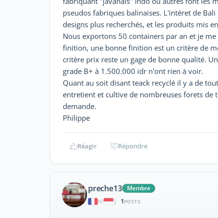
fabriquant "javanais" Indo ou autres font les
pseudos fabriques balinaises. L'intéret de Bali 
designs plus recherchés, et les produits mis en
Nous exportons 50 containers par an et je me dé
finition, une bonne finition est un critère de mei
critère prix reste un gage de bonne qualité. 
grade B+ à 1.500.000 idr n'ont rien à voir.
Quant au soit disant teack recyclé il y a de tou
entretient et cultive de nombreuses forets de t
demande.
Philippe
Réagir
Répondre
preche13
Membre
1
|
POSTS