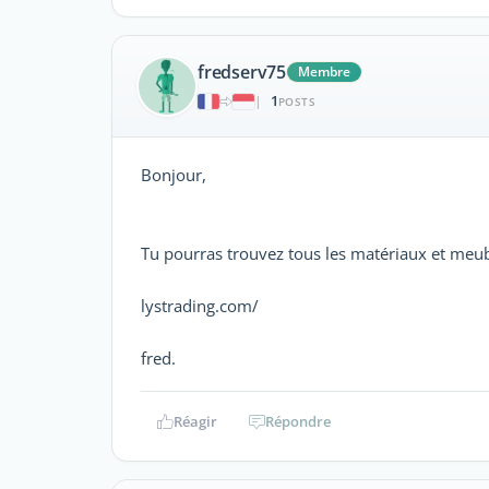
fredserv75
Membre
1
|
POSTS
Bonjour,
Tu pourras trouvez tous les matériaux et meubl
lystrading.com/
fred.
Réagir
Répondre