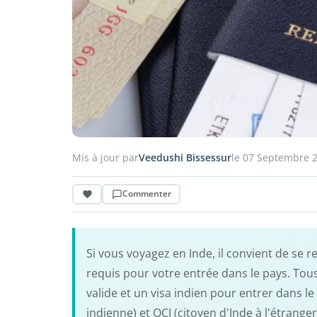
Mis à jour par
Veedushi Bissessur
le 07 Septembre 
Commenter
Si vous voyagez en Inde, il convient de se 
requis pour votre entrée dans le pays. Tou
valide et un visa indien pour entrer dans l
indienne) et OCI (citoyen d'Inde à l'étrange