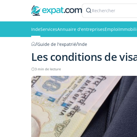
Rechercher
Inde
Services
Annuaire d'entreprises
Emploi
Immobili
/
/
Guide de l'expatrié
Inde
Les conditions de vis
3 min de lecture