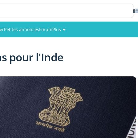
er
Petites annonces
Forum
Plus
Événements
as pour l'Inde
Membres
Photos