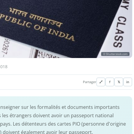
© Shutterstock.com
2018
Partager
🔗
f
𝕏
in
renseigner sur les formalités et documents importants
s les étrangers doivent avoir un passeport national
e pays. Les détenteurs des cartes PIO (personne d'origine
r) doivent également avoir leur passeport.