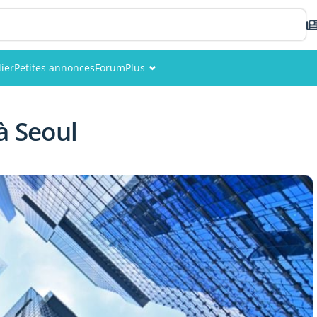
ier
Petites annonces
Forum
Plus
Événements
à Seoul
Membres
Photos