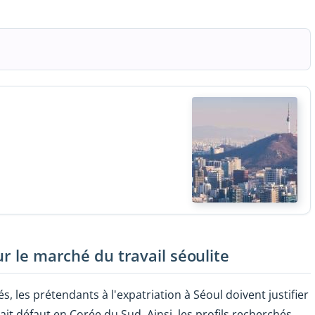
ur le marché du travail séoulite
s, les prétendants à l'expatriation à Séoul doivent justifier
ait défaut en Corée du Sud. Ainsi, les profils recherchés