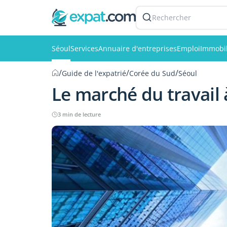
Rechercher
Séoul
Services
Annuaire d'entreprises
Emploi
Immobil
/
/
/
Guide de l'expatrié
Corée du Sud
Séoul
Le marché du travail 
3 min de lecture