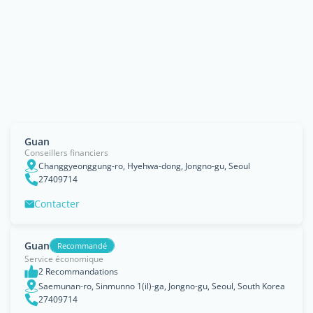
Guan
Conseillers financiers
Changgyeonggung-ro, Hyehwa-dong, Jongno-gu, Seoul
27409714
Contacter
Guan
Recommandé
Service économique
2 Recommandations
Saemunan-ro, Sinmunno 1(il)-ga, Jongno-gu, Seoul, South Korea
27409714