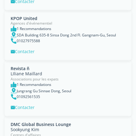
Contacter
KPOP United
Agences d'événementiel
1 Recommandations
SDA Building 635-8 Sinsa Dong 2nd Fl. Gangnam-Gu, Seoul
01027975588
Contacter
Revista ñ
LIliane Maillard
Associations pour les expats
1 Recommandations
Jungrang Gu Sinnae Dong, Seoul
01092561535
Contacter
DMC Global Business Lounge
Sookyung Kim
Centres d'affaires