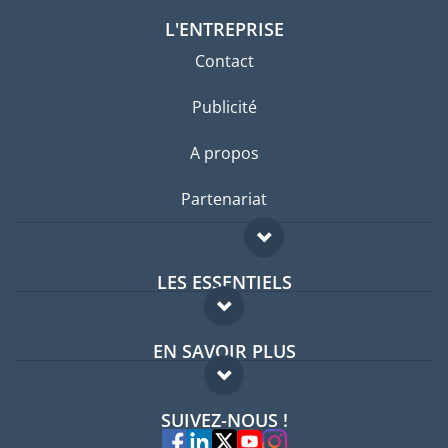
L'ENTREPRISE
Contact
Publicité
A propos
Partenariat
LES ESSENTIELS
Forum expatriés
EN SAVOIR PLUS
Guides pays
FAQ
Offres d'emploi
SUIVEZ-NOUS !
Experts