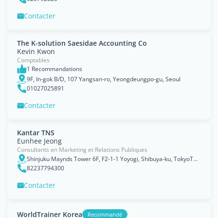
Contacter
The K-solution Saesidae Accounting Co
Kevin Kwon
Comptables
1 Recommandations
9F, In-gok B/D, 107 Yangsan-ro, Yeongdeungpo-gu, Seoul
01027025891
Contacter
Kantar TNS
Eunhee Jeong
Consultants en Marketing et Relations Publiques
Shinjuku Maynds Tower 6F, F2-1-1 Yoyogi, Shibuya-ku, TokyoTokyo151-0053, Seoul
82237794300
Contacter
WorldTrainer Korea
Recommandé