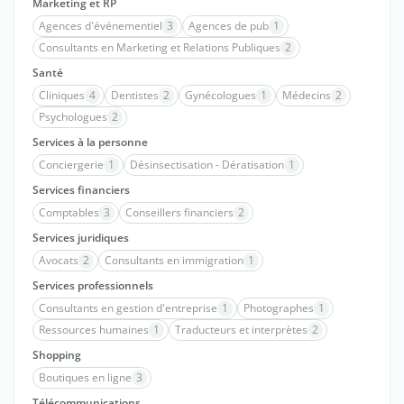
Marketing et RP
Agences d'événementiel
3
Agences de pub
1
Consultants en Marketing et Relations Publiques
2
Santé
Cliniques
4
Dentistes
2
Gynécologues
1
Médecins
2
Psychologues
2
Services à la personne
Conciergerie
1
Désinsectisation - Dératisation
1
Services financiers
Comptables
3
Conseillers financiers
2
Services juridiques
Avocats
2
Consultants en immigration
1
Services professionnels
Consultants en gestion d'entreprise
1
Photographes
1
Ressources humaines
1
Traducteurs et interprètes
2
Shopping
Boutiques en ligne
3
Télécommunications