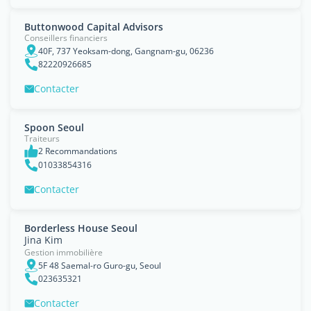
Buttonwood Capital Advisors
Conseillers financiers
40F, 737 Yeoksam-dong, Gangnam-gu, 06236
82220926685
Contacter
Spoon Seoul
Traiteurs
2 Recommandations
01033854316
Contacter
Borderless House Seoul
Jina Kim
Gestion immobilière
5F 48 Saemal-ro Guro-gu, Seoul
023635321
Contacter