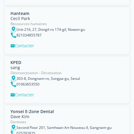
Hanteam
Cecil Park
Ressources humaines
Unit 216, 27, Dongil-ro 174-gil, Nowon-gu
821034855787
Contacter
KPED
sang
Désinsectisation - Dératisation
303-8, Dongnam-ro, Songpa-gu, Seoul
01063653550
Contacter
Yonsei E-Zone Dental
Dave Kim
Dentistes
Second Floor 201, Samhwan Art Nouveau II, Gangnam-gu
025792825