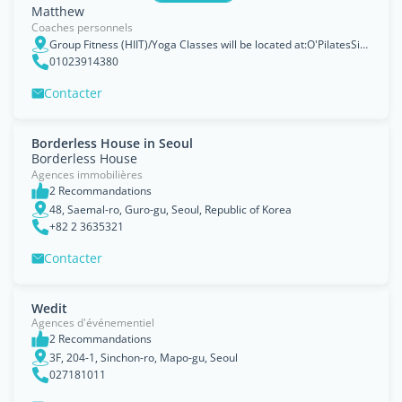
Matthew
Coaches personnels
Group Fitness (HIIT)/Yoga Classes will be located at:O'PilatesSinsa-Mi Tower, 501 sinsa Dong,11th Floor (Line 3/Orange Line, Sinsa Station, exit 6)1:1 & 1:2 Personal Training will be loca, Seoul
01023914380
Contacter
Borderless House in Seoul
Borderless House
Agences immobilières
2 Recommandations
48, Saemal-ro, Guro-gu, Seoul, Republic of Korea
+82 2 3635321
Contacter
Wedit
Agences d'événementiel
2 Recommandations
3F, 204-1, Sinchon-ro, Mapo-gu, Seoul
027181011