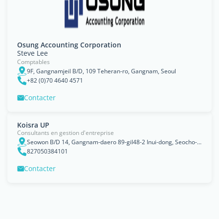
Osung Accounting Corporation
Steve Lee
Comptables
9F, Gangnamjeil B/D, 109 Teheran-ro, Gangnam, Seoul
+82 (0)70 4640 4571
Contacter
Koisra UP
Consultants en gestion d'entreprise
Seowon B/D 14, Gangnam-daero 89-gil48-2 Inui-dong, Seocho-gu, Seoul
827050384101
Contacter