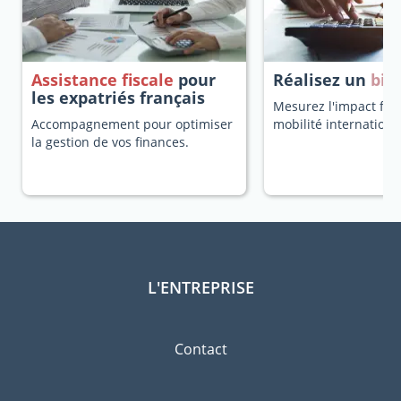
Assistance fiscale
pour
Réalisez un
bila
les expatriés français
Mesurez l'impact fisc
Accompagnement pour optimiser
mobilité internationa
la gestion de vos finances.
L'ENTREPRISE
Contact