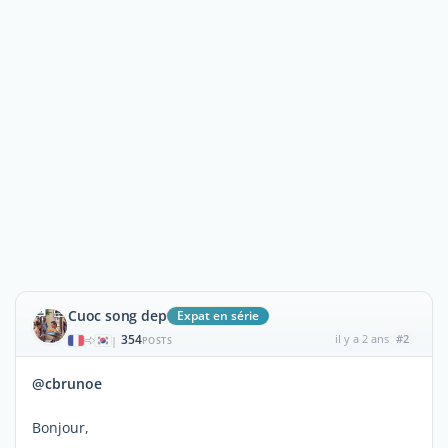
Cuoc song dep
Expat en série
354
il y a 2 ans
#2
|
POSTS
@cbrunoe
Bonjour,