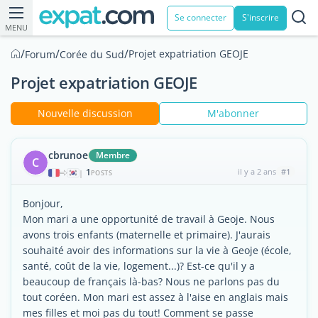
Se connecter
S'inscrire
MENU
/
/
/
Projet expatriation GEOJE
Forum
Corée du Sud
Projet expatriation GEOJE
Nouvelle discussion
M'abonner
cbrunoe
Membre
C
1
il y a 2 ans
#1
|
POSTS
Bonjour,
Mon mari a une opportunité de travail à Geoje. Nous
avons trois enfants (maternelle et primaire). J'aurais
souhaité avoir des informations sur la vie à Geoje (école,
santé, coût de la vie, logement...)? Est-ce qu'il y a
beaucoup de français là-bas? Nous ne parlons pas du
tout coréen. Mon mari est assez à l'aise en anglais mais
mes filles et moi pas du tout! Comment se passe