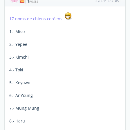
1
il y a 11 ans
#5
|
POSTS
17 noms de chiens coréens
1.- Miso
2.- Yepee
3.- Kimchi
4.- Toki
5.- Keyowo
6.- AnYoung
7.- Mung Mung
8.- Haru