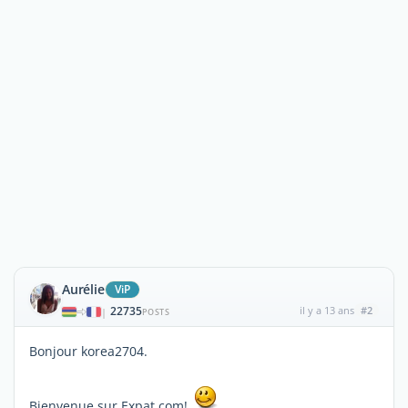
Aurélie
ViP
22735
il y a 13 ans
#2
|
POSTS
Bonjour korea2704.
Bienvenue sur Expat.com!