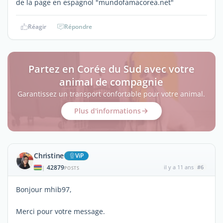
de la page en espagnol "mundofamacorea.net"
Réagir
Répondre
Partez en Corée du Sud avec votre
animal de compagnie
Garantissez un transport confortable pour votre animal.
Plus d'informations
Christine
ViP
42879
il y a 11 ans
#6
|
POSTS
Bonjour mhib97,
Merci pour votre message.