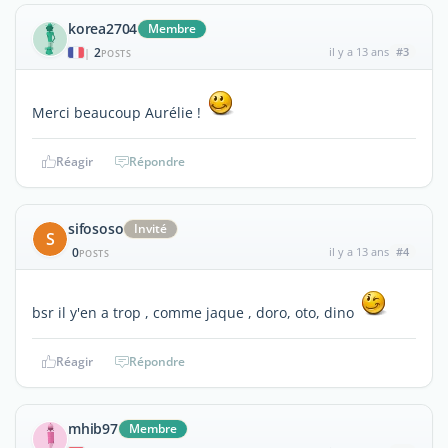
korea2704
Membre
2
il y a 13 ans
#3
|
POSTS
Merci beaucoup Aurélie !
Réagir
Répondre
sifososo
Invité
S
0
il y a 13 ans
#4
POSTS
bsr il y'en a trop , comme jaque , doro, oto, dino
Réagir
Répondre
mhib97
Membre