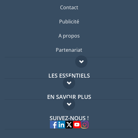
Contact
Publicité
A propos
Partenariat
LES ESSENTIELS
Forum expatriés
EN SAVOIR PLUS
Guides pays
FAQ
Offres d'emploi
SUIVEZ-NOUS !
Experts