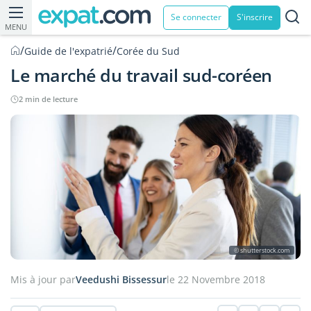
Se connecter
S'inscrire
MENU
/
/
Guide de l'expatrié
Corée du Sud
Le marché du travail sud-coréen
2 min de lecture
© shutterstock.com
Mis à jour par
Veedushi Bissessur
le 22 Novembre 2018