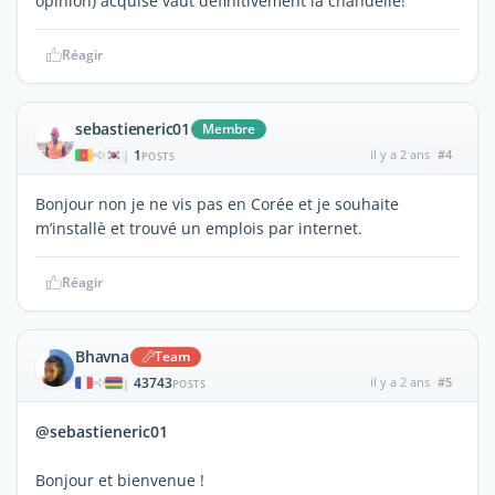
opinion) acquise vaut définitivement la chandelle!
Réagir
sebastieneric01
Membre
1
il y a 2 ans
#4
|
POSTS
Bonjour non je ne vis pas en Corée et je souhaite
m’installè et trouvé un emplois par internet.
Réagir
Bhavna
Team
43743
il y a 2 ans
#5
|
POSTS
@sebastieneric01
Bonjour et bienvenue !