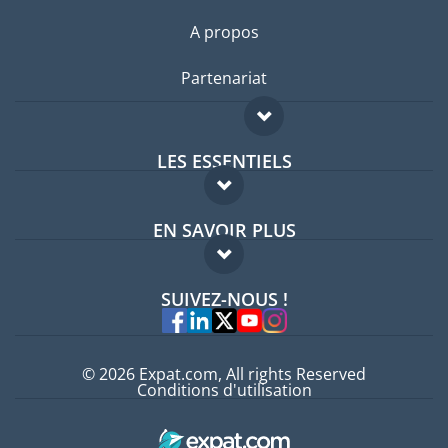
A propos
Partenariat
LES ESSENTIELS
Forum expatriés
EN SAVOIR PLUS
Guides pays
FAQ
Offres d'emploi
SUIVEZ-NOUS !
Experts
© 2026 Expat.com, All rights Reserved
Conditions d'utilisation