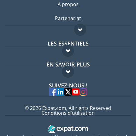
A propos
Partenariat
LES ESSENTIELS
Forum expatriés
EN SAVOIR PLUS
Guides pays
FAQ
Offres d'emploi
SUIVEZ-NOUS !
Experts
© 2026 Expat.com, All rights Reserved
Conditions d'utilisation