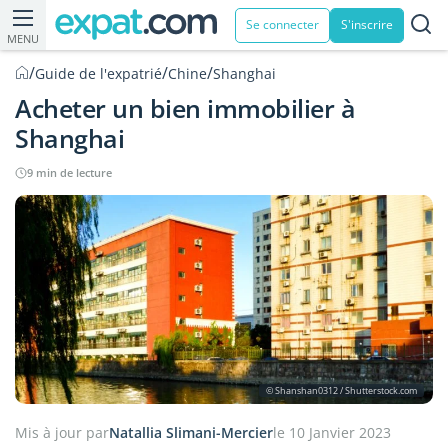
Se connecter
S'inscrire
MENU
/
/
/
Guide de l'expatrié
Chine
Shanghai
Acheter un bien immobilier à
Shanghai
9 min de lecture
© Shanshan0312 / Shutterstock.com
Mis à jour par
Natallia Slimani-Mercier
le 10 Janvier 2023