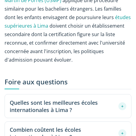
Martín de Porres (USMP)
applique une procédure
similaire pour les bacheliers étrangers. Les familles
dont les enfants envisagent de poursuivre leurs
études
supérieures à Lima
doivent choisir un établissement
secondaire dont la certification figure sur la liste
reconnue, et confirmer directement avec l'université
concernée avant l'inscription, les politiques
d'admission pouvant évoluer.
Foire aux questions
Quelles sont les meilleures écoles
+
internationales à Lima ?
Les établissements les plus cités parmi les familles
Combien coûtent les écoles
expatriées comprennent le Colegio Franco Peruano
+