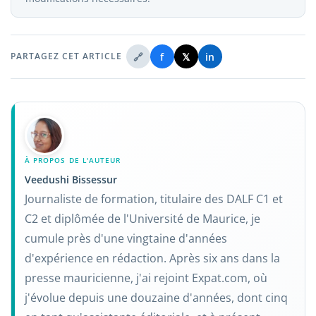
vérifier directement auprès d'eux car les dates varient
d'accompagnement au niveau de classe de votre
fixe son propre processus mais est tenue de
d'une école à l'autre.
enfant.
communiquer aux familles les conditions, les coûts et
les échéances de paiement avant la période de
🔗
f
𝕏
in
PARTAGEZ CET ARTICLE
demande de place. Il est essentiel de rassembler les
documents de l'école précédente avant d'arriver à
Lima, en particulier si ceux-ci doivent être traduits ou
légalisés, car cette démarche peut prendre plusieurs
semaines.
À PROPOS DE L'AUTEUR
Veedushi Bissessur
Journaliste de formation, titulaire des DALF C1 et
C2 et diplômée de l'Université de Maurice, je
cumule près d'une vingtaine d'années
d'expérience en rédaction. Après six ans dans la
presse mauricienne, j'ai rejoint Expat.com, où
j'évolue depuis une douzaine d'années, dont cinq