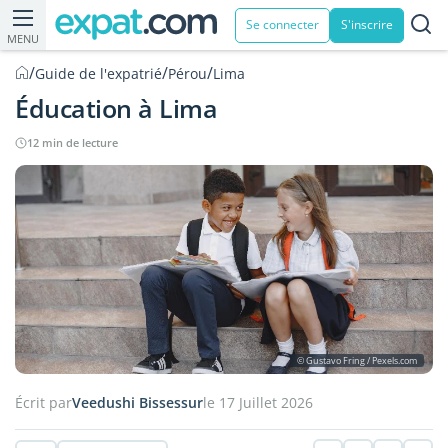
Se connecter
S'inscrire
MENU
/
/
/
Guide de l'expatrié
Pérou
Lima
Éducation à Lima
12 min de lecture
© Gustavo Fring / Pexels.com
Écrit par
Veedushi Bissessur
le 17 Juillet 2026