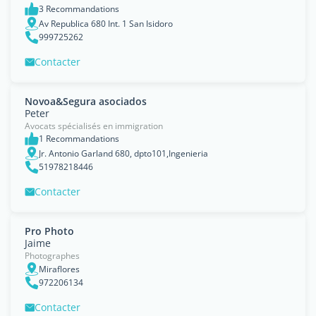
3 Recommandations
Av Republica 680 Int. 1 San Isidoro
999725262
Contacter
Novoa&Segura asociados
Peter
Avocats spécialisés en immigration
1 Recommandations
Jr. Antonio Garland 680, dpto101,Ingenieria
51978218446
Contacter
Pro Photo
Jaime
Photographes
Miraflores
972206134
Contacter