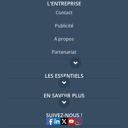
L'ENTREPRISE
Contact
Publicité
A propos
Partenariat
LES ESSENTIELS
Forum expatriés
EN SAVOIR PLUS
Guides pays
FAQ
Offres d'emploi
SUIVEZ-NOUS !
Experts