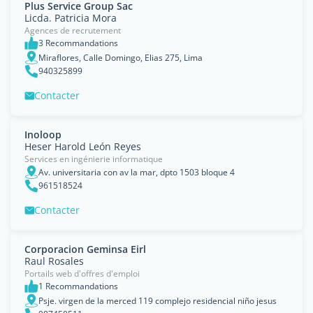
Plus Service Group Sac
Licda. Patricia Mora
Agences de recrutement
3 Recommandations
Miraflores, Calle Domingo, Elias 275, Lima
940325899
Contacter
Inoloop
Heser Harold León Reyes
Services en ingénierie informatique
Av. universitaria con av la mar, dpto 1503 bloque 4
961518524
Contacter
Corporacion Geminsa Eirl
Raul Rosales
Portails web d'offres d'emploi
1 Recommandations
Psje. virgen de la merced 119 complejo residencial niño jesus