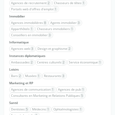
Agences de recrutement
2
Chasseurs de têtes
1
Portails web d'offres d'emploi
1
Immobilier
Agences immobilières
8
Agents immobilier
3
Apparthôtels
1
Chasseurs immobiliers
1
Conseillers en immobilier
3
Informatique
Agences web
3
Design et graphisme
2
Instances diplomatiques
Ambassades
2
Centres culturels
2
Service économique
1
Loisirs
Bars
2
Musées
1
Restaurants
3
Marketing et RP
Agences de communication
1
Agences de pub
1
Consultants en Marketing et Relations Publiques
5
Santé
Dentistes
5
Médecins
1
Ophtalmologistes
1