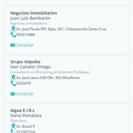
Negocios Inmobiliarios
Juan Luis Bambarén
Agences immobilières
Av. José Pardo 991 Dpto. 201, Urbanización Santa Cruz
993013486
Contacter
Grupo Impulsa
Ivan Canales Ortega
Consultants en Marketing et Relations Publiques
Av. José Larco 930 Ofic. 902 Miraflores
6523470
Contacter
Aigua E.I.R.L
Sonia Pomalaza
Plombiers
Av. Brasil 9
513307316