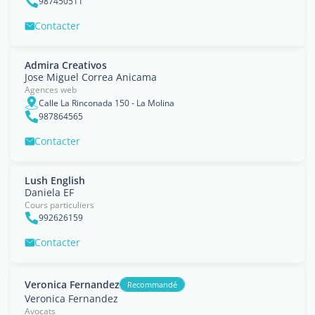
987450511
Contacter
Admira Creativos
Jose Miguel Correa Anicama
Agences web
Calle La Rinconada 150 - La Molina
987864565
Contacter
Lush English
Daniela EF
Cours particuliers
992626159
Contacter
Veronica Fernandez
Recommandé
Veronica Fernandez
Avocats