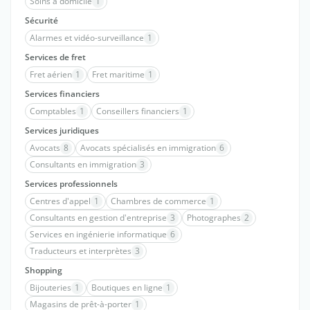
Soins à domicile
1
Sécurité
Alarmes et vidéo-surveillance
1
Services de fret
Fret aérien
1
Fret maritime
1
Services financiers
Comptables
1
Conseillers financiers
1
Services juridiques
Avocats
8
Avocats spécialisés en immigration
6
Consultants en immigration
3
Services professionnels
Centres d'appel
1
Chambres de commerce
1
Consultants en gestion d'entreprise
3
Photographes
2
Services en ingénierie informatique
6
Traducteurs et interprètes
3
Shopping
Bijouteries
1
Boutiques en ligne
1
Magasins de prêt-à-porter
1