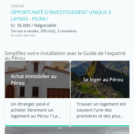
Laynas
OPPORTUNITÉ D'INVESTISSEMENT UNIQUE À
LAYNAS - PIURA !
S/. 35,000 / Négociable
Terrain à vendre, 200 (m2), 3 chambres
le mois dernier
Simplifiez votre installation avec le Guide de l'expatrié
au Pérou
Achat immobilier au
Se loger au Pérou
Pérou
Un étranger peut-il
Trouver un logement est
acheter librement un
souvent l'une des
logement au Pérou ? La
premières et des plus
Constitution péruvienne,
importantes étapes d'une
en ...
...