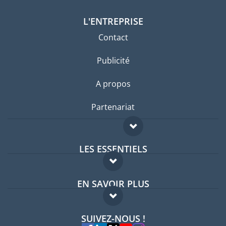
L'ENTREPRISE
Contact
Publicité
A propos
Partenariat
LES ESSENTIELS
Forum expatriés
EN SAVOIR PLUS
Guides pays
FAQ
Offres d'emploi
SUIVEZ-NOUS !
Experts