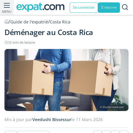
Se connecter
S'inscrire
MENU
/
/
Guide de l'expatrié
Costa Rica
Déménager au Costa Rica
12 min de lecture
© Shutterstock.com
Mis à jour par
Veedushi Bissessur
le 11 Mars 2026