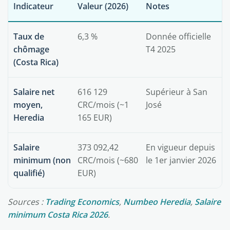
Indicateur
Valeur (2026)
Notes
Taux de
6,3 %
Donnée officielle
chômage
T4 2025
(Costa Rica)
Salaire net
616 129
Supérieur à San
moyen,
CRC/mois (~1
José
Heredia
165 EUR)
Salaire
373 092,42
En vigueur depuis
minimum (non
CRC/mois (~680
le 1er janvier 2026
qualifié)
EUR)
Sources :
Trading Economics
,
Numbeo Heredia
,
Salaire
minimum Costa Rica 2026
.