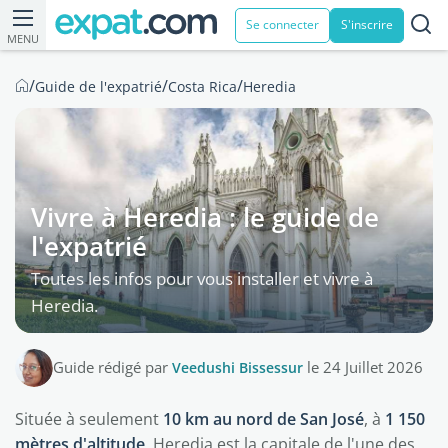
Se connecter
S'inscrire
MENU
/
/
/
Guide de l'expatrié
Costa Rica
Heredia
Vivre à Heredia : le guide de
l'expatrié
Toutes les infos pour vous installer et vivre à
Heredia.
Guide rédigé par
Veedushi Bissessur
le 24 Juillet 2026
Située à seulement
10 km au nord de San José
, à
1 150
mètres d'altitude
, Heredia est la capitale de l'une des