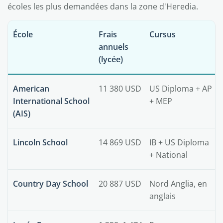
écoles les plus demandées dans la zone d'Heredia.
École
Frais
Cursus
annuels
(lycée)
American
11 380 USD
US Diploma + AP
International School
+ MEP
(AIS)
Lincoln School
14 869 USD
IB + US Diploma
+ National
Country Day School
20 887 USD
Nord Anglia, en
anglais