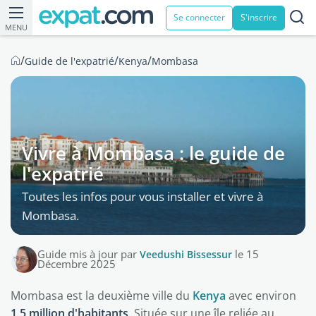
Se connecter
S'inscrire
MENU
/
/
/
Guide de l'expatrié
Kenya
Mombasa
Vivre à Mombasa : le guide de
l'expatrié
Toutes les infos pour vous installer et vivre à
Mombasa.
Guide mis à jour par
Veedushi Bissessur
le 15
Décembre 2025
Mombasa est la deuxième ville du
Kenya
avec environ
1,5 million d'habitants
. Située sur une île reliée au