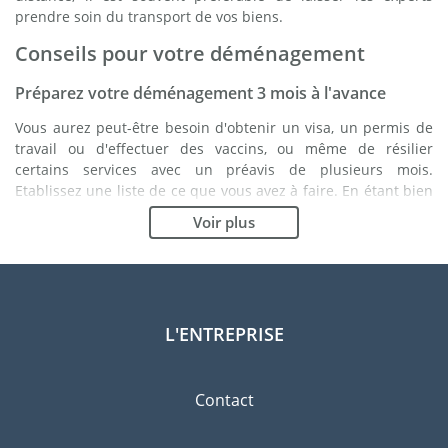
prendre soin du transport de vos biens.
Conseils pour votre déménagement
Préparez votre déménagement 3 mois à l'avance
Vous aurez peut-être besoin d'obtenir un visa, un permis de
travail ou d'effectuer des vaccins, ou même de résilier
certains services avec un préavis de plusieurs mois.
Etablissez une liste de ce que vous avez à faire. En étant bien
organisé, vous vous assurez du bon déroulement de votre
Voir plus
déménagement.
Choisissez le bon déménageur
Les services d'un bon déménageur sont essentiels à tout
projet d'expatriation à Mombasa. Les organismes de
L'ENTREPRISE
régulation indépendants tels que la FIDI vous permettront
d'avoir une idée claire des sociétés de déménagement
auxquelles vous pouvez faire confiance. Les procédures de
Contact
qualité internes, la variété des emballages disponibles ainsi
qu'un réseau important sont des gages de qualité.