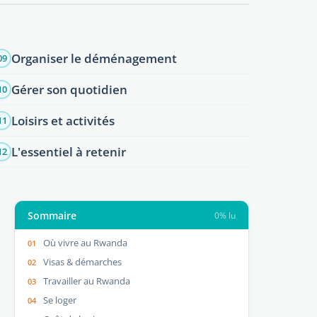
Organiser le déménagement
09
Gérer son quotidien
10
Loisirs et activités
11
L'essentiel à retenir
12
Sommaire
0% lu
Où vivre au Rwanda
Visas & démarches
Travailler au Rwanda
Se loger