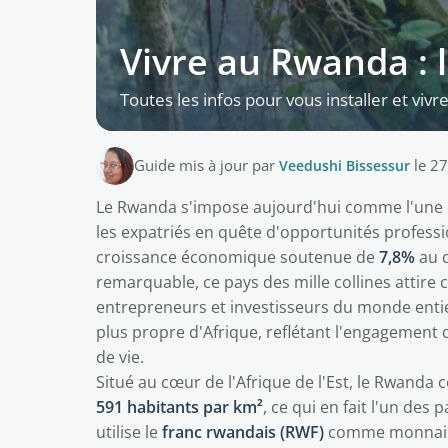
Vivre au Rwanda : l
Toutes les infos pour vous installer et viv
Guide mis à jour par
Veedushi Bissessur
le 2
Le Rwanda s'impose aujourd'hui comme l'une d
les expatriés en quête d'opportunités professi
croissance économique soutenue de
7,8%
au d
remarquable, ce pays des mille collines attir
entrepreneurs et investisseurs du monde entie
plus propre d'Afrique, reflétant l'engagement 
de vie.
Situé au cœur de l'Afrique de l'Est, le Rwanda
591 habitants par km²
, ce qui en fait l'un de
utilise le
franc rwandais (RWF)
comme monnaie,