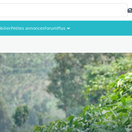
bilier
Petites annonces
Forum
Plus
Événements
Membres
Photos