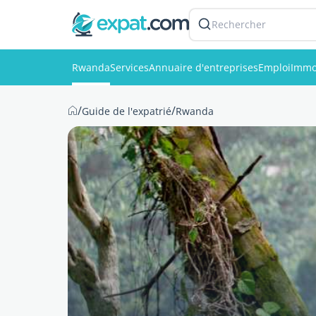
Rechercher
Rwanda
Services
Annuaire d'entreprises
Emploi
Immo
/
/
Guide de l'expatrié
Rwanda