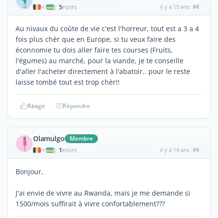
5
il y a 15 ans
#8
|
POSTS
Au nivaux du coûte de vie c'est l'horreur, tout est a 3 a 4
fois plus chèr que en Europe, si tu veux faire des
éconnomie tu dois aller faire tes courses (Fruits,
l'égumes) au marché, pour la viande, je te conseille
d'aller l'acheter directement à l'abatoir.. pour le reste
laisse tombé tout est trop chèr!!
Réagir
Répondre
Olamulgo
Membre
1
il y a 14 ans
#9
|
POSTS
Bonjour,
J'ai envie de vivre au Rwanda, mais je me demande si
1500/mois suffirait à vivre confortablement???