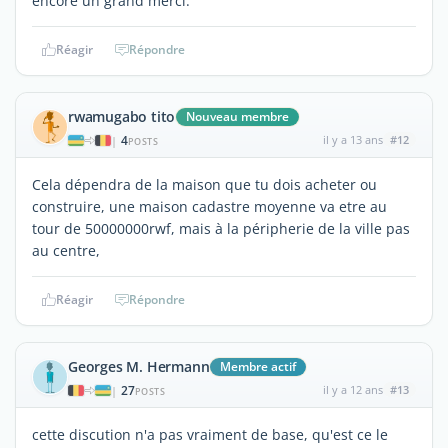
encore un grand merci.
Réagir
Répondre
rwamugabo tito
Nouveau membre
4
il y a 13 ans
#12
|
POSTS
Cela dépendra de la maison que tu dois acheter ou
construire, une maison cadastre moyenne va etre au
tour de 50000000rwf, mais à la péripherie de la ville pas
au centre,
Réagir
Répondre
Georges M. Hermann
Membre actif
27
il y a 12 ans
#13
|
POSTS
cette discution n'a pas vraiment de base, qu'est ce le