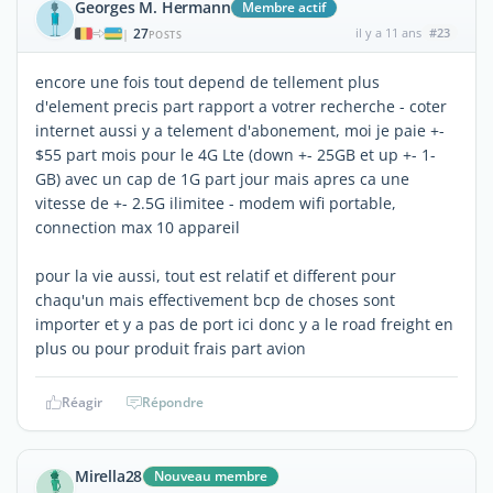
Georges M. Hermann
Membre actif
27
il y a 11 ans
#23
|
POSTS
encore une fois tout depend de tellement plus
d'element precis part rapport a votrer recherche - coter
internet aussi y a telement d'abonement, moi je paie +-
$55 part mois pour le 4G Lte (down +- 25GB et up +- 1-
GB) avec un cap de 1G part jour mais apres ca une
vitesse de +- 2.5G ilimitee - modem wifi portable,
connection max 10 appareil
pour la vie aussi, tout est relatif et different pour
chaqu'un mais effectivement bcp de choses sont
importer et y a pas de port ici donc y a le road freight en
plus ou pour produit frais part avion
Réagir
Répondre
Mirella28
Nouveau membre