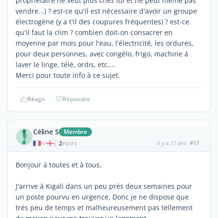
propriétaire ne veut plus chez lui et ne peut même pas
vendre...) ? est-ce qu'il est nécessaire d'avoir un groupe
électrogène (y a t'il des coupures fréquentes) ? est-ce
qu'il faut la clim ? combien doit-on consacrer en
moyenne par mois pour l'eau, l'électricité, les ordures,
pour deux personnes, avec congélo, frigo, machine à
laver le linge, télé, ordis, etc....
Merci pour toute info à ce sujet.
Réagir
Répondre
Céline S
Membre
2
il y a 11 ans
#17
|
POSTS
Bonjour à toutes et à tous,
J'arrive à Kigali dans un peu près deux semaines pour
un poste pourvu en urgence. Donc je ne dispose que
très peu de temps et malheureusement pas tellement