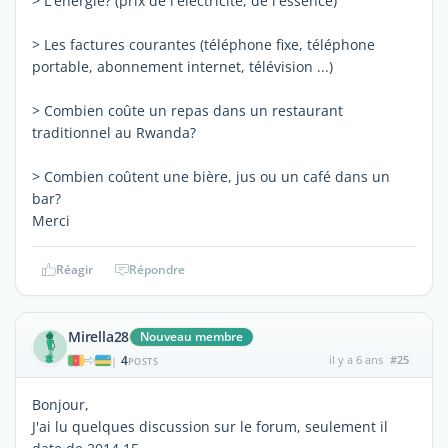
> L'énergie? (prix de l'électricité, de l'essence)
> Les factures courantes (téléphone fixe, téléphone
portable, abonnement internet, télévision ...)
> Combien coûte un repas dans un restaurant
traditionnel au Rwanda?
> Combien coûtent une bière, jus ou un café dans un
bar?
Merci
Réagir
Répondre
Mirella28
Nouveau membre
4
il y a 6 ans
#25
|
POSTS
Bonjour,
J'ai lu quelques discussion sur le forum, seulement il