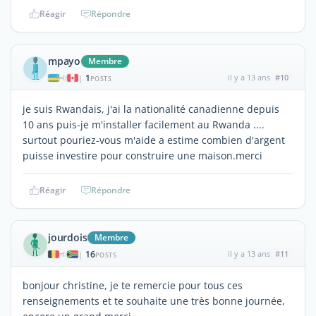
Réagir
Répondre
mpayo
Membre
1
il y a 13 ans
#10
|
POSTS
je suis Rwandais, j'ai la nationalité canadienne depuis
10 ans puis-je m'installer facilement au Rwanda ....
surtout pouriez-vous m'aide a estime combien d'argent
puisse investire pour construire une maison.merci
Réagir
Répondre
jourdois
Membre
16
il y a 13 ans
#11
|
POSTS
bonjour christine, je te remercie pour tous ces
renseignements et te souhaite une très bonne journée,