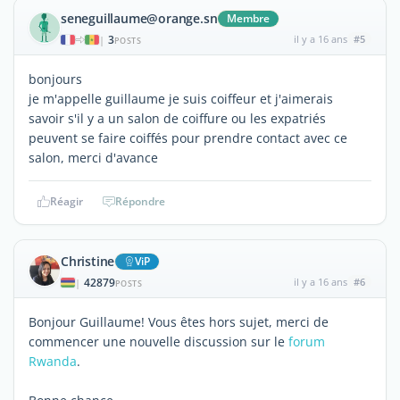
seneguillaume@orange.sn
Membre
3
il y a 16 ans
#5
|
POSTS
bonjours
je m'appelle guillaume je suis coiffeur et j'aimerais
savoir s'il y a un salon de coiffure ou les expatriés
peuvent se faire coiffés pour prendre contact avec ce
salon, merci d'avance
Réagir
Répondre
Christine
ViP
42879
il y a 16 ans
#6
|
POSTS
Bonjour Guillaume! Vous êtes hors sujet, merci de
commencer une nouvelle discussion sur le
forum
Rwanda
.