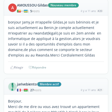
AMOUSSOU Gildas
Nouveau membre
A
5
il y a 11 ans
#20
|
POSTS
bonjour Jamy,je m'appelle Gildas,je suis béninois et je
suis actuellement au Benin.Je compte actuellement
m'expatrier au rwandat(kigali).Je suis en 2em année en
informatique de appliqué à la gestion,alors je voudrais
savoir si il a des oportunités d'emplois dans mon
domaine,de plus comment se comporte le secteur
d'emplois au au Rwanda.Merci Cordialement Gildas
Réagir
Répondre
jarivebiento
Membre actif
27
il y a 11 ans
#21
|
POSTS
Bonjour,
Merci de me dire ou vous avez trouvé un appartement