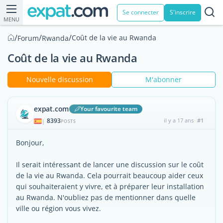
Se connecter
S'inscrire
MENU
/
/
/
Coût de la vie au Rwanda
Forum
Rwanda
Coût de la vie au Rwanda
Nouvelle discussion
M'abonner
expat.com
Your favourite team
8393
il y a 17 ans
#1
|
POSTS
Bonjour,
Il serait intéressant de lancer une discussion sur le coût
de la vie au Rwanda. Cela pourrait beaucoup aider ceux
qui souhaiteraient y vivre, et à préparer leur installation
au Rwanda. N'oubliez pas de mentionner dans quelle
ville ou région vous vivez.