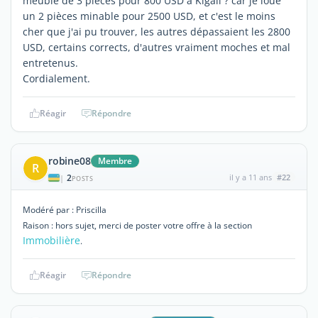
meublé de 3 pièces pour 800 USD à Kigali ? car je loue
un 2 pièces minable pour 2500 USD, et c'est le moins
cher que j'ai pu trouver, les autres dépassaient les 2800
USD, certains corrects, d'autres vraiment moches et mal
entretenus.
Cordialement.
Réagir
Répondre
robine08
Membre
R
2
il y a 11 ans
#22
|
POSTS
Modéré par : Priscilla
Raison : hors sujet, merci de poster votre offre à la section
Immobilière
.
Réagir
Répondre