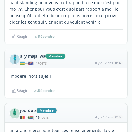
haut standing pour vous part rapport a ce que c'est pour
moi ??? Cher pour vous c'est quoi part rapport a moi. je
pense qu'il faut etre beaucoup plus precis pour pouvoir
aider les gent qui viennent ou veulent venir ici
Réagir
Répondre
ally majaliwa
Membre
1
il y a 12 ans
#14
|
POSTS
[modéré: hors sujet.]
Réagir
Répondre
jourdois
Membre
16
il y a 12 ans
#15
|
POSTS
un grand merci pour tous ces renseignements, la vie