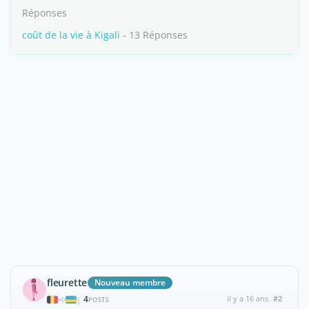
Réponses
coût de la vie à Kigali
- 13 Réponses
fleurette
Nouveau membre
4
il y a 16 ans
#2
|
POSTS