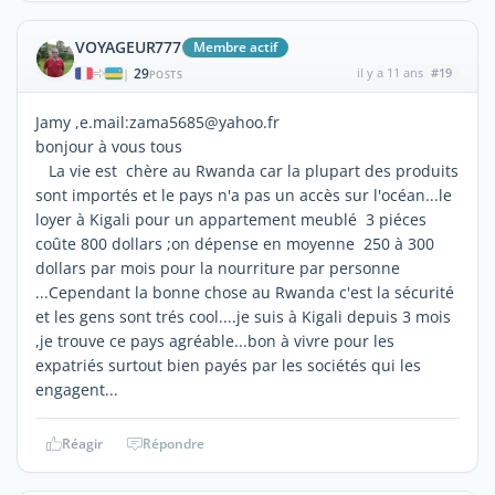
VOYAGEUR777
Membre actif
29
il y a 11 ans
#19
|
POSTS
Jamy ,e.mail:zama5685@yahoo.fr
bonjour à vous tous
La vie est chère au Rwanda car la plupart des produits
sont importés et le pays n'a pas un accès sur l'océan...le
loyer à Kigali pour un appartement meublé 3 piéces
coûte 800 dollars ;on dépense en moyenne 250 à 300
dollars par mois pour la nourriture par personne
...Cependant la bonne chose au Rwanda c'est la sécurité
et les gens sont trés cool....je suis à Kigali depuis 3 mois
,je trouve ce pays agréable...bon à vivre pour les
expatriés surtout bien payés par les sociétés qui les
engagent...
Réagir
Répondre