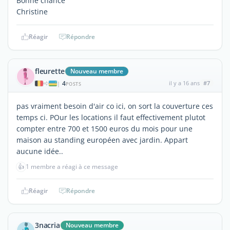
Bonne chance
Christine
Réagir
Répondre
fleurette
Nouveau membre
4
il y a 16 ans
#7
|
POSTS
pas vraiment besoin d'air co ici, on sort la couverture ces
temps ci. POur les locations il faut effectivement plutot
compter entre 700 et 1500 euros du mois pour une
maison au standing européen avec jardin. Appart
aucune idée..
👍
1 membre a réagi à ce message
Réagir
Répondre
3nacria
Nouveau membre