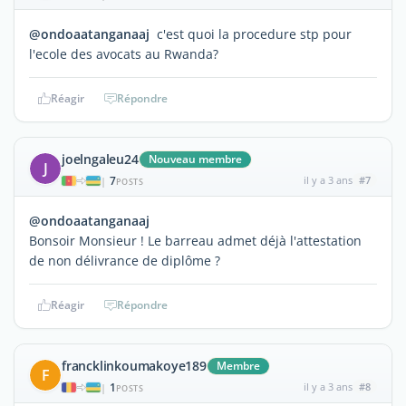
@ondoaatanganaaj
c'est quoi la procedure stp pour
l'ecole des avocats au Rwanda?
Réagir
Répondre
joelngaleu24
Nouveau membre
J
7
il y a 3 ans
#7
|
POSTS
@ondoaatanganaaj
Bonsoir Monsieur ! Le barreau admet déjà l'attestation
de non délivrance de diplôme ?
Réagir
Répondre
francklinkoumakoye189
Membre
F
1
il y a 3 ans
#8
|
POSTS