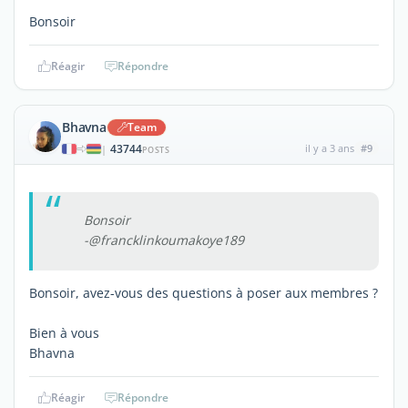
Bonsoir
Réagir
Répondre
Bhavna
Team
43744
il y a 3 ans
#9
|
POSTS
Bonsoir
-@francklinkoumakoye189
Bonsoir, avez-vous des questions à poser aux membres ?
Bien à vous
Bhavna
Réagir
Répondre