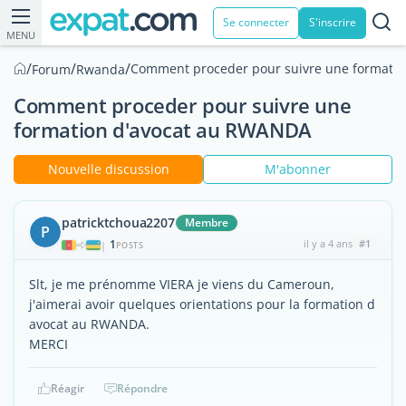
Se connecter
S'inscrire
MENU
/
/
/
Comment proceder pour suivre une formati
Forum
Rwanda
Comment proceder pour suivre une
formation d'avocat au RWANDA
Nouvelle discussion
M'abonner
patricktchoua2207
Membre
P
1
il y a 4 ans
#1
|
POSTS
Slt, je me prénomme VIERA je viens du Cameroun,
j'aimerai avoir quelques orientations pour la formation d
avocat au RWANDA.
MERCI
Réagir
Répondre