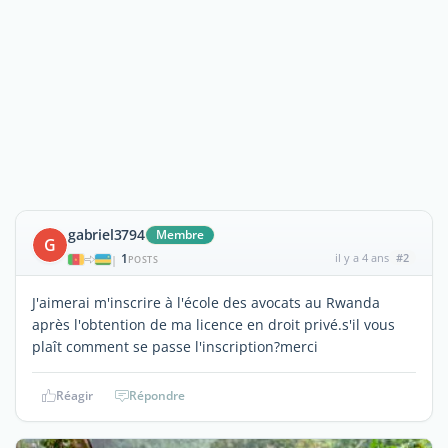
gabriel3794
Membre
G
1
il y a 4 ans
#2
|
POSTS
J'aimerai m'inscrire à l'école des avocats au Rwanda
après l'obtention de ma licence en droit privé.s'il vous
plaît comment se passe l'inscription?merci
Réagir
Répondre