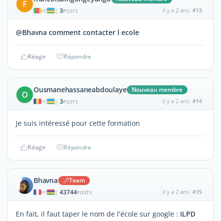
F
3
il y a 2 ans
#13
|
POSTS
@Bhavna comment contacter l ecole
Réagir
Répondre
Ousmanehassaneabdoulaye
Nouveau membre
O
3
il y a 2 ans
#14
|
POSTS
Je suis intéressé pour cette formation
Réagir
Répondre
Bhavna
Team
43744
il y a 2 ans
#15
|
POSTS
En fait, il faut taper le nom de l'école sur google :
ILPD