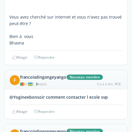
Vous avez cherché sur internet et vous n'avez pas trouvé
peut-être ?
Bien à vous
Bhavna
Réagir
Répondre
francoisdingongeyango
Nouveau membre
F
3
il y a 2 ans
#12
|
POSTS
@Yogineebonsoir comment contacter l ecole svp
Réagir
Répondre
francoisdingongeyango
Nouveau membre