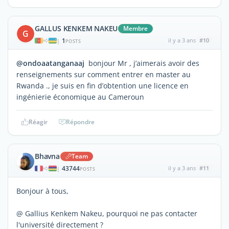
GALLUS KENKEM NAKEU
Membre
G
1
il y a 3 ans
#10
|
POSTS
@ondoaatanganaaj
bonjour Mr , j’aimerais avoir des
renseignements sur comment entrer en master au
Rwanda ., je suis en fin d’obtention une licence en
ingénierie économique au Cameroun
Réagir
Répondre
Bhavna
Team
43744
il y a 3 ans
#11
|
POSTS
Bonjour à tous,
@ Gallius Kenkem Nakeu, pourquoi ne pas contacter
l'université directement ?