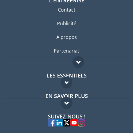
L'ENTREPRISE
Contact
Publicité
A propos
Partenariat
LES ESSENTIELS
Forum expatriés
EN SAVOIR PLUS
Guides pays
FAQ
Offres d'emploi
SUIVEZ-NOUS !
Experts