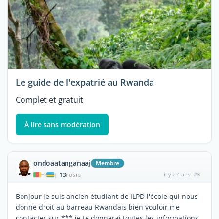
Le guide de l'expatrié au Rwanda
Complet et gratuit
À lire sans modération
ondoaatanganaaj
Membre
13
il y a 4 ans
#3
|
POSTS
Bonjour je suis ancien étudiant de ILPD l'école qui nous
donne droit au barreau Rwandais bien vouloir me
contacter sur *** je te donnerai toutes les informations