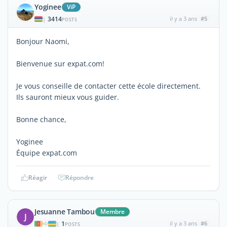
Yoginee
ViP
3414
il y a 3 ans
#5
|
POSTS
Bonjour Naomi,
Bienvenue sur expat.com!
Je vous conseille de contacter cette école directement.
Ils sauront mieux vous guider.
Bonne chance,
Yoginee
Équipe expat.com
Réagir
Répondre
Jesuanne Tambou
Membre
J
1
il y a 3 ans
#6
|
POSTS