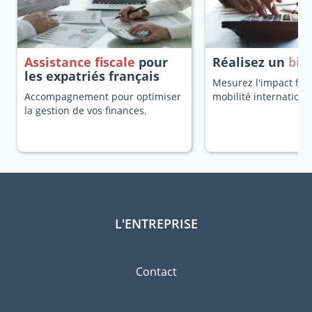
Assistance fiscale
pour
Réalisez un
bila
les expatriés français
Mesurez l'impact fisc
Accompagnement pour optimiser
mobilité internationa
la gestion de vos finances.
L'ENTREPRISE
Contact