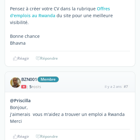
Pensez à créer votre CV dans la rubrique
Offres
d'emplois au Rwanda
du site pour une meilleure
visibilité.
Bonne chance
Bhavna
Réagir
Répondre
BZN001
Membre
5
il y a 2 ans
#7
|
POSTS
@Priscilla
Bonjour,
j'aimerais vous m'aidez a trouver un emploi a Rwanda
Merci
Réagir
Répondre