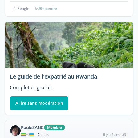
Réagir
Répondre
Le guide de l'expatrié au Rwanda
Complet et gratuit
À lire sans modération
PauleZANG
Membre
2
il y a 7 ans
#3
|
POSTS