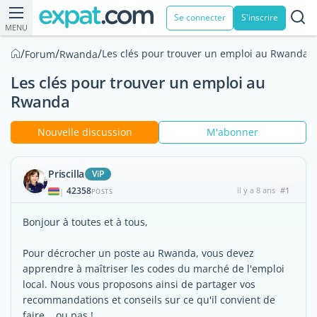
Se connecter
S'inscrire
MENU
/
/
/
Les clés pour trouver un emploi au Rwanda
Forum
Rwanda
Les clés pour trouver un emploi au
Rwanda
Nouvelle discussion
M'abonner
Priscilla
ViP
42358
il y a 8 ans
#1
|
POSTS
Bonjour à toutes et à tous,
Pour décrocher un poste au Rwanda, vous devez
apprendre à maîtriser les codes du marché de l'emploi
local. Nous vous proposons ainsi de partager vos
recommandations et conseils sur ce qu'il convient de
faire... ou pas !