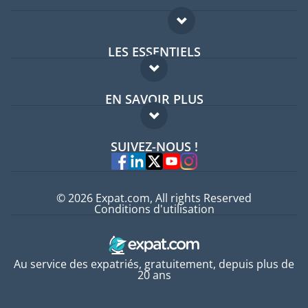
LES ESSENTIELS
Forum expatriés
EN SAVOIR PLUS
Guides pays
FAQ
Offres d'emploi
SUIVEZ-NOUS !
Experts
© 2026 Expat.com, All rights Reserved
Conditions d'utilisation
Au service des expatriés, gratuitement, depuis plus de
20 ans