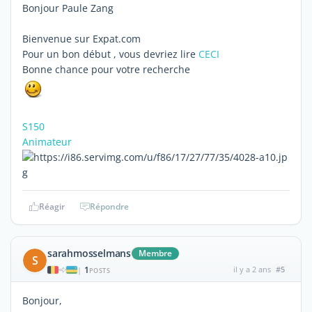
Bonjour Paule Zang
Bienvenue sur Expat.com
Pour un bon début , vous devriez lire
CECI
Bonne chance pour votre recherche
S150
Animateur
Réagir
Répondre
sarahmosselmans
Membre
S
1
il y a 2 ans
#5
|
POSTS
Bonjour,