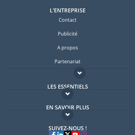
L'ENTREPRISE
Contact
Publicité
A propos
Partenariat
LES ESSENTIELS
Forum expatriés
EN SAVOIR PLUS
Guides pays
FAQ
Offres d'emploi
SUIVEZ-NOUS !
Experts