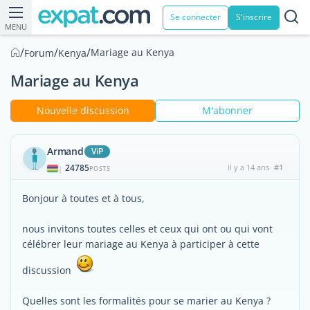
Se connecter
S'inscrire
MENU
/
/
/
Mariage au Kenya
Forum
Kenya
Mariage au Kenya
Nouvelle discussion
M'abonner
Armand
ViP
24785
il y a 14 ans
#1
|
POSTS
Bonjour à toutes et à tous,
nous invitons toutes celles et ceux qui ont ou qui vont
célébrer leur mariage au Kenya à participer à cette
discussion
Quelles sont les formalités pour se marier au Kenya ?