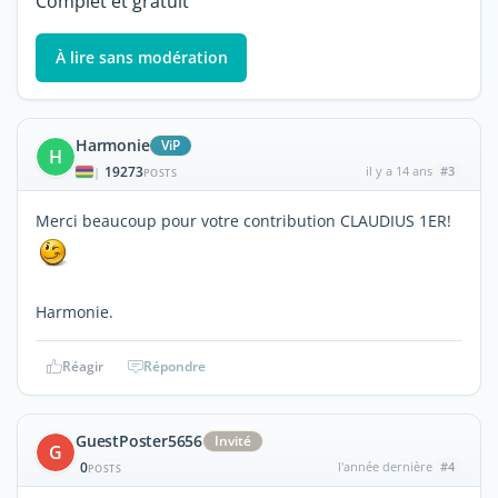
Complet et gratuit
À lire sans modération
Harmonie
ViP
H
19273
il y a 14 ans
#3
|
POSTS
Merci beaucoup pour votre contribution CLAUDIUS 1ER!
Harmonie.
Réagir
Répondre
GuestPoster5656
Invité
G
0
l'année dernière
#4
POSTS