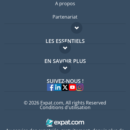
A propos
Partenariat
LES ESSENTIELS
Forum expatriés
EN SAVOIR PLUS
Guides pays
FAQ
Offres d'emploi
SUIVEZ-NOUS !
Experts
© 2026 Expat.com, All rights Reserved
Conditions d'utilisation