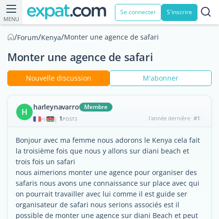
Se connecter
S'inscrire
MENU
/
/
/
Monter une agence de safari
Forum
Kenya
Monter une agence de safari
Nouvelle discussion
M'abonner
harleynavarro
Membre
H
1
l'année dernière
#1
|
POSTS
Bonjour avec ma femme nous adorons le Kenya cela fait
la troisième fois que nous y allons sur diani beach et
trois fois un safari
nous aimerions monter une agence pour organiser des
safaris nous avons une connaissance sur place avec qui
on pourrait travailler avec lui comme il est guide ser
organisateur de safari nous serions associés est il
possible de monter une agence sur diani Beach et peut