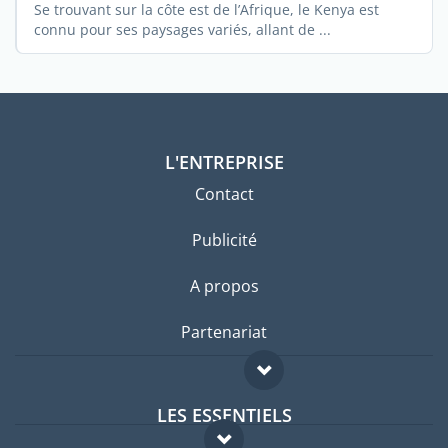
Se trouvant sur la côte est de l’Afrique, le Kenya est
connu pour ses paysages variés, allant de ...
L'ENTREPRISE
Contact
Publicité
A propos
Partenariat
LES ESSENTIELS
Forum expatriés