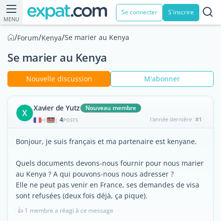
Se connecter
S'inscrire
MENU
/
/
/
Se marier au Kenya
Forum
Kenya
Se marier au Kenya
Nouvelle discussion
M'abonner
Xavier de Yutz
Nouveau membre
X
4
l'année dernière
#1
|
POSTS
Bonjour, je suis français et ma partenaire est kenyane.
Quels documents devons-nous fournir pour nous marier
au Kenya ? A qui pouvons-nous nous adresser ?
Elle ne peut pas venir en France, ses demandes de visa
sont refusées (deux fois déjà, ça pique).
👍
1 membre a réagi à ce message