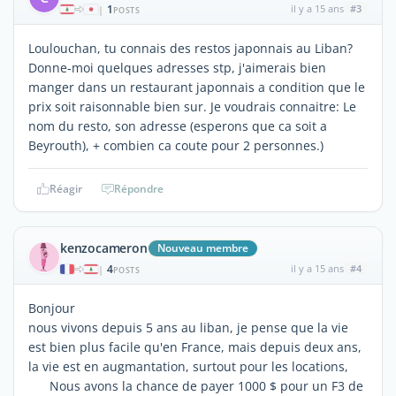
1
il y a 15 ans
#3
|
POSTS
Loulouchan, tu connais des restos japonnais au Liban?
Donne-moi quelques adresses stp, j'aimerais bien
manger dans un restaurant japonnais a condition que le
prix soit raisonnable bien sur. Je voudrais connaitre: Le
nom du resto, son adresse (esperons que ca soit a
Beyrouth), + combien ca coute pour 2 personnes.)
Réagir
Répondre
kenzocameron
Nouveau membre
4
il y a 15 ans
#4
|
POSTS
Bonjour
nous vivons depuis 5 ans au liban, je pense que la vie
est bien plus facile qu'en France, mais depuis deux ans,
la vie est en augmantation, surtout pour les locations,
Nous avons la chance de payer 1000 $ pour un F3 de