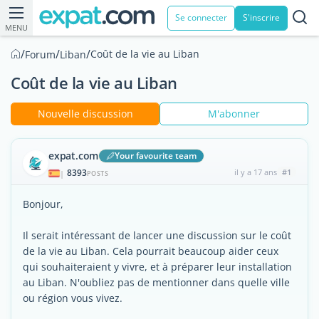
Se connecter
S'inscrire
MENU
/
/
/
Coût de la vie au Liban
Forum
Liban
Coût de la vie au Liban
Nouvelle discussion
M'abonner
expat.com
Your favourite team
8393
il y a 17 ans
#1
|
POSTS
Bonjour,
Il serait intéressant de lancer une discussion sur le coût
de la vie au Liban. Cela pourrait beaucoup aider ceux
qui souhaiteraient y vivre, et à préparer leur installation
au Liban. N'oubliez pas de mentionner dans quelle ville
ou région vous vivez.