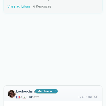
Vivre au Liban
- 6 Réponses
Loulouchan
Membre actif
48
il y a 17 ans
#2
|
POSTS