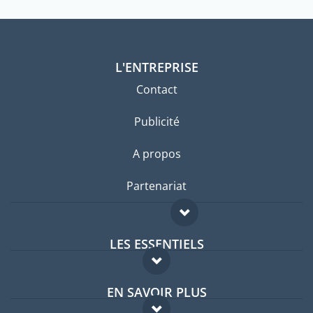
L'ENTREPRISE
Contact
Publicité
A propos
Partenariat
LES ESSENTIELS
Forum expatriés
EN SAVOIR PLUS
Guides pays