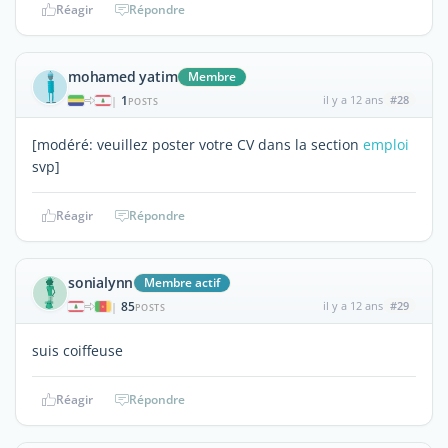
Réagir
Répondre
mohamed yatim
Membre
1
il y a 12 ans
#28
|
POSTS
[modéré: veuillez poster votre CV dans la section
emploi
svp]
Réagir
Répondre
sonialynn
Membre actif
85
il y a 12 ans
#29
|
POSTS
suis coiffeuse
Réagir
Répondre