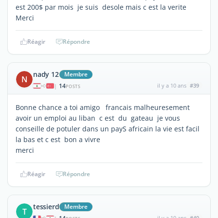
est 200$ par mois je suis desole mais c est la verite
Merci
Réagir
Répondre
nady 12
Membre
N
14
il y a 10 ans
#39
|
POSTS
Bonne chance a toi amigo francais malheuresement
avoir un emploi au liban c est du gateau je vous
conseille de potuler dans un payS africain la vie est facil
la bas et c est bon a vivre
merci
Réagir
Répondre
tessierd
Membre
T
il y a 10 ans
#40