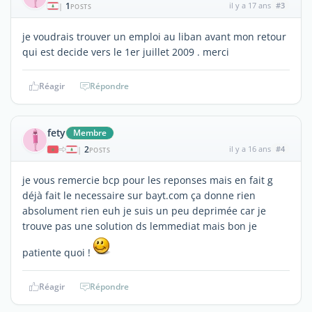
1
il y a 17 ans
#3
|
POSTS
je voudrais trouver un emploi au liban avant mon retour
qui est decide vers le 1er juillet 2009 . merci
Réagir
Répondre
fety
Membre
2
il y a 16 ans
#4
|
POSTS
je vous remercie bcp pour les reponses mais en fait g
déjà fait le necessaire sur bayt.com ça donne rien
absolument rien euh je suis un peu deprimée car je
trouve pas une solution ds lemmediat mais bon je
patiente quoi !
Réagir
Répondre