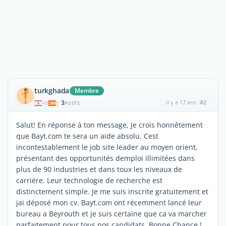
turkghada
Membre
3
il y a 17 ans
#2
|
POSTS
Salut! En réponse à ton message, Je crois honnêtement
que Bayt.com te sera un aide absolu. Cest
incontestablement le job site leader au moyen orient,
présentant des opportunités demploi illimitées dans
plus de 90 industries et dans toux les niveaux de
carrière. Leur technologie de recherche est
distinctement simple. Je me suis inscrite gratuitement et
jai déposé mon cv. Bayt.com ont récemment lancé leur
bureau a Beyrouth et je suis certaine que ca va marcher
parfaitement pour tous nos candidats. Bonne Chance !