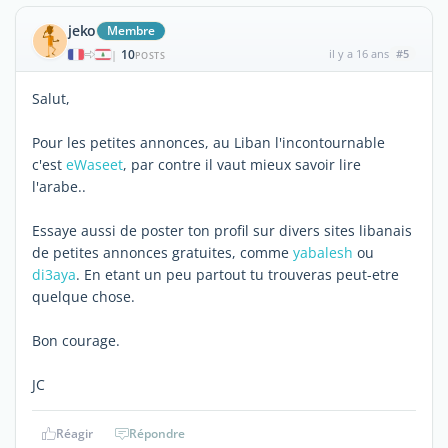
jeko
Membre
10
il y a 16 ans
#5
|
POSTS
Salut,
Pour les petites annonces, au Liban l'incontournable
c'est
eWaseet
, par contre il vaut mieux savoir lire
l'arabe..
Essaye aussi de poster ton profil sur divers sites libanais
de petites annonces gratuites, comme
yabalesh
ou
di3aya
. En etant un peu partout tu trouveras peut-etre
quelque chose.
Bon courage.
JC
Réagir
Répondre