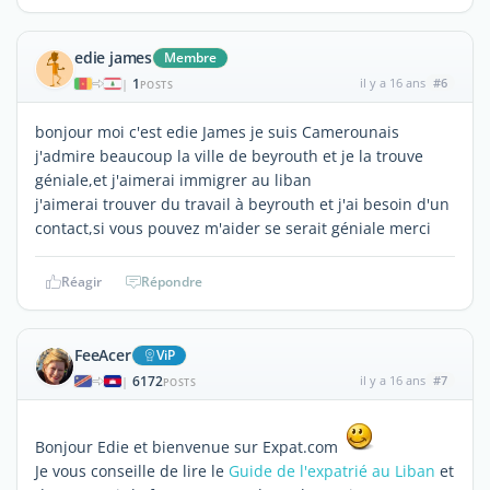
edie james
Membre
1
il y a 16 ans
#6
|
POSTS
bonjour moi c'est edie James je suis Camerounais
j'admire beaucoup la ville de beyrouth et je la trouve
géniale,et j'aimerai immigrer au liban
j'aimerai trouver du travail à beyrouth et j'ai besoin d'un
contact,si vous pouvez m'aider se serait géniale merci
Réagir
Répondre
FeeAcer
ViP
6172
il y a 16 ans
#7
|
POSTS
Bonjour Edie et bienvenue sur Expat.com
Je vous conseille de lire le
Guide de l'expatrié au Liban
et