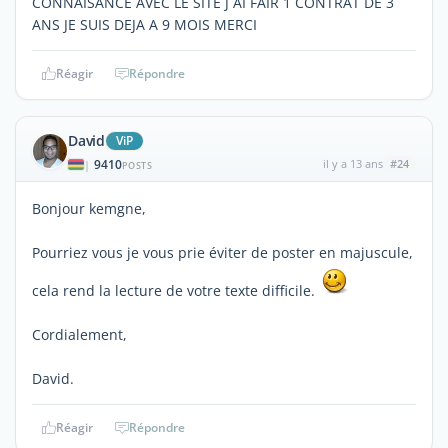
CONNAISANCE AVEC LE SITE J AI FAIR 1 CONTRAT DE 3
ANS JE SUIS DEJA A 9 MOIS MERCI
Réagir
Répondre
David
ViP
9410
il y a 13 ans
#24
|
POSTS
Bonjour kemgne,
Pourriez vous je vous prie éviter de poster en majuscule,
cela rend la lecture de votre texte difficile.
Cordialement,
David.
Réagir
Répondre