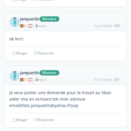
janquetils
Membre
3
il y a 13 ans
#20
|
POSTS
ok lerci
Réagir
Répondre
janquetils
Membre
3
il y a 13 ans
#21
|
POSTS
je veux poster une demande pour le travail au liban
aider moi en ecrivant ton mon adresse
email(fotsi.janquetils@yahoo.fr)svp
Réagir
Répondre