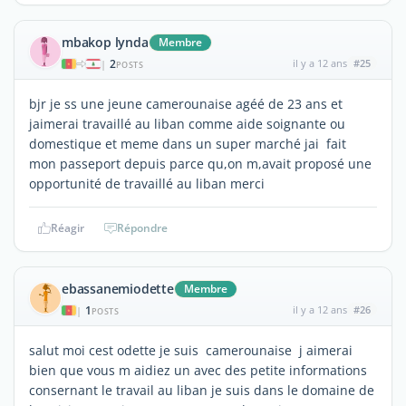
mbakop lynda
Membre
2
il y a 12 ans
#25
|
POSTS
bjr je ss une jeune camerounaise agéé de 23 ans et
jaimerai travaillé au liban comme aide soignante ou
domestique et meme dans un super marché jai fait
mon passeport depuis parce qu,on m,avait proposé une
opportunité de travaillé au liban merci
Réagir
Répondre
ebassanemiodette
Membre
1
il y a 12 ans
#26
|
POSTS
salut moi cest odette je suis camerounaise j aimerai
bien que vous m aidiez un avec des petite informations
consernant le travail au liban je suis dans le domaine de