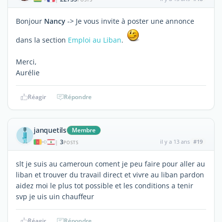
Bonjour
Nancy
-> Je vous invite à poster une annonce
dans la section
Emploi au Liban
.
Merci,
Aurélie
Réagir
Répondre
janquetils
Membre
3
il y a 13 ans
#19
|
POSTS
slt je suis au cameroun coment je peu faire pour aller au
liban et trouver du travail direct et vivre au liban pardon
aidez moi le plus tot possible et les conditions a tenir
svp je uis uin chauffeur
Réagir
Répondre