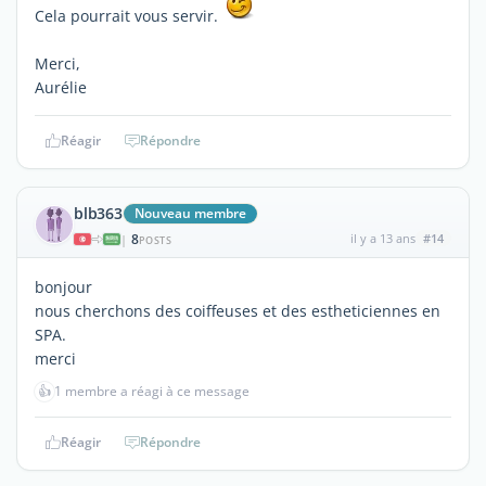
Cela pourrait vous servir.
Merci,
Aurélie
Réagir
Répondre
blb363
Nouveau membre
8
il y a 13 ans
#14
|
POSTS
bonjour
nous cherchons des coiffeuses et des estheticiennes en
SPA.
merci
👍
1 membre a réagi à ce message
Réagir
Répondre