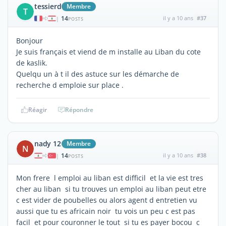
tessierd
Membre
T
14
il y a 10 ans
#37
|
POSTS
Bonjour
Je suis français et viend de m installe au Liban du cote
de kaslik.
Quelqu un à t il des astuce sur les démarche de
recherche d emploie sur place .
Réagir
Répondre
nady 12
Membre
N
14
il y a 10 ans
#38
|
POSTS
Mon frere l emploi au liban est difficil et la vie est tres
cher au liban si tu trouves un emploi au liban peut etre
c est vider de poubelles ou alors agent d entretien vu
aussi que tu es africain noir tu vois un peu c est pas
facil et pour couronner le tout si tu es payer bocou c