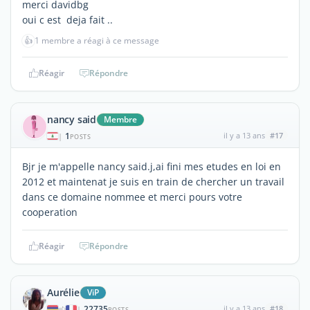
merci davidbg
oui c est deja fait ..
👍
1 membre a réagi à ce message
Réagir
Répondre
nancy said
Membre
1
il y a 13 ans
#17
|
POSTS
Bjr je m'appelle nancy said.j,ai fini mes etudes en loi en
2012 et maintenat je suis en train de chercher un travail
dans ce domaine nommee et merci pours votre
cooperation
Réagir
Répondre
Aurélie
ViP
22735
il y a 13 ans
#18
|
POSTS