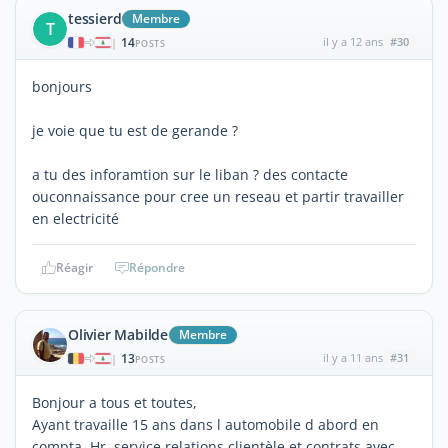
tessierd
Membre
T
14
il y a 12 ans
#30
|
POSTS
bonjours
je voie que tu est de gerande ?
a tu des inforamtion sur le liban ? des contacte
ouconnaissance pour cree un reseau et partir travailler
en electricité
Réagir
Répondre
Olivier Mabilde
Membre
13
il y a 11 ans
#31
|
POSTS
Bonjour a tous et toutes,
Ayant travaille 15 ans dans l automobile d abord en
compta, Hr, service relations clientèle et contrats avec