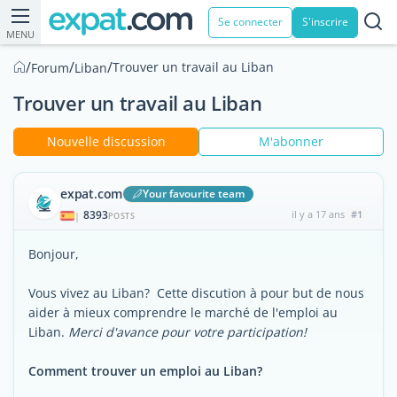
Se connecter
S'inscrire
MENU
/
/
/
Trouver un travail au Liban
Forum
Liban
Trouver un travail au Liban
Nouvelle discussion
M'abonner
expat.com
Your favourite team
8393
il y a 17 ans
#1
|
POSTS
Bonjour,
Vous vivez au Liban? Cette discution à pour but de nous
aider à mieux comprendre le marché de l'emploi au
Liban.
Merci d'avance pour votre participation!
Comment trouver un emploi au Liban?