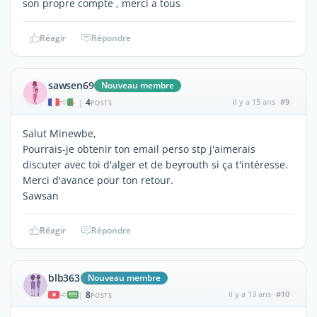
son propre compte , merci a tous
Réagir
Répondre
sawsen69
Nouveau membre
4
il y a 15 ans
#9
|
POSTS
Salut Minewbe,
Pourrais-je obtenir ton email perso stp j'aimerais
discuter avec toi d'alger et de beyrouth si ça t'intéresse.
Merci d'avance pour ton retour.
Sawsan
Réagir
Répondre
blb363
Nouveau membre
8
il y a 13 ans
#10
|
POSTS