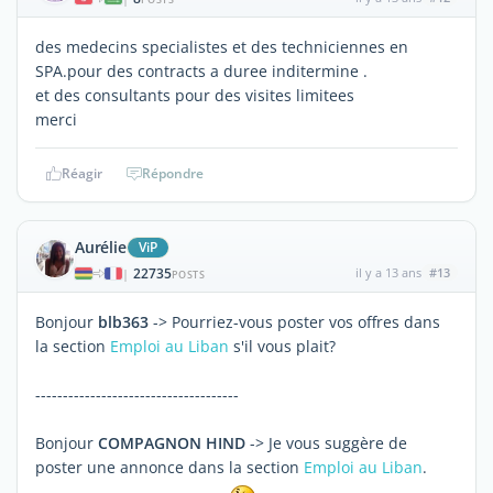
des medecins specialistes et des techniciennes en
SPA.pour des contracts a duree inditermine .
et des consultants pour des visites limitees
merci
Réagir
Répondre
Aurélie
ViP
22735
il y a 13 ans
#13
|
POSTS
Bonjour
blb363
-> Pourriez-vous poster vos offres dans
la section
Emploi au Liban
s'il vous plait?
-------------------------------------
Bonjour
COMPAGNON HIND
-> Je vous suggère de
poster une annonce dans la section
Emploi au Liban
.