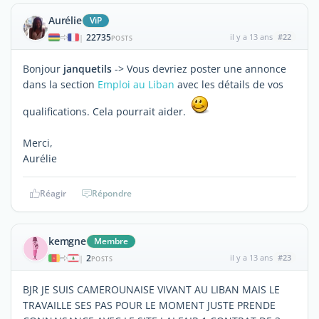
Aurélie
ViP
22735
il y a 13 ans
#22
|
POSTS
Bonjour
janquetils
-> Vous devriez poster une annonce
dans la section
Emploi au Liban
avec les détails de vos
qualifications. Cela pourrait aider.
Merci,
Aurélie
Réagir
Répondre
kemgne
Membre
2
il y a 13 ans
#23
|
POSTS
BJR JE SUIS CAMEROUNAISE VIVANT AU LIBAN MAIS LE
TRAVAILLE SES PAS POUR LE MOMENT JUSTE PRENDE