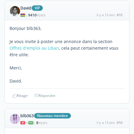
David
ViP
9410
il y a 13 ans
#15
|
POSTS
Bonjour blb363,
Je vous invite à poster une annonce dans la section
Offres d'emploi au Liban
, cela peut certainement vous
être utile.
Merci,
David.
Réagir
Répondre
blb363
Nouveau membre
8
il y a 13 ans
#16
|
POSTS