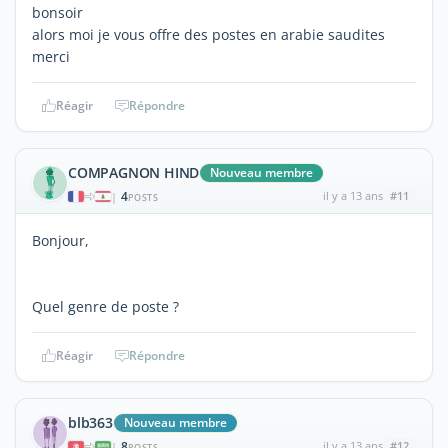
bonsoir
alors moi je vous offre des postes en arabie saudites
merci
Réagir
Répondre
COMPAGNON HIND
Nouveau membre
4
il y a 13 ans
#11
|
POSTS
Bonjour,
Quel genre de poste ?
Réagir
Répondre
blb363
Nouveau membre
8
il y a 13 ans
#12
|
POSTS