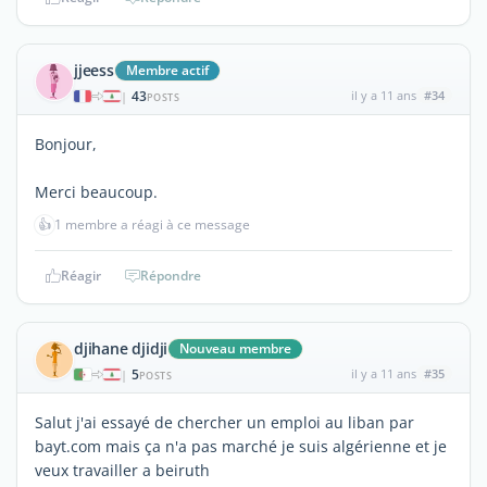
jjeess
Membre actif
43
il y a 11 ans
#34
|
POSTS
Bonjour,
Merci beaucoup.
👍
1 membre a réagi à ce message
Réagir
Répondre
djihane djidji
Nouveau membre
5
il y a 11 ans
#35
|
POSTS
Salut j'ai essayé de chercher un emploi au liban par
bayt.com mais ça n'a pas marché je suis algérienne et je
veux travailler a beiruth