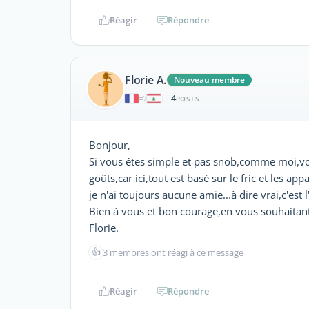
Réagir
Répondre
Florie A.
Nouveau membre
4
|
POSTS
Bonjour,
Si vous êtes simple et pas snob,comme moi,vo
goûts,car ici,tout est basé sur le fric et les app
je n'ai toujours aucune amie...à dire vrai,c'es
Bien à vous et bon courage,en vous souhaitant
Florie.
👍
3 membres ont réagi à ce message
Réagir
Répondre