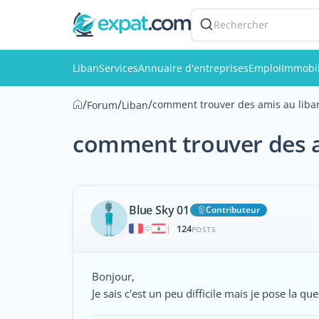
Rechercher
Liban
Services
Annuaire d'entreprises
Emploi
Immobil
/
/
/
comment trouver des amis au liba
Forum
Liban
comment trouver des a
Blue Sky 01
Contributeur
124
|
POSTS
Bonjour,
Je sais c'est un peu difficile mais je pose la q