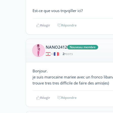
Est-ce que vous trqvqiller ici?
Réagir
Répondre
NANO2412
Nouveau membre
2
|
POSTS
Bonjour.
je suis marocaine mariee avec un fronco libanai
trouve tres tres difficile de faire des amis(es)
Réagir
Répondre