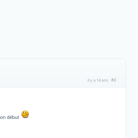
#2
il y a 14 ans
 bon début