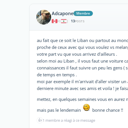
Adcapone
Membre
13
|
POSTS
au fait que ce soit le Liban ou partout au monde
proche de ceux avec qui vous voulez vs melange
votre part vu que vous arrivez d'ailleurs .
selon moi au Liban , il vous faut une voiture 
connaissances il faut suivre un peu les gens ( s
de temps en temps .
moi par exemple il m'arrivait d'aller visiter un
derniere minute avec ses amis et voila ! je fai
mettez, en quelques semaines vous en aurez 
mais pas le lendemain
bonne chance !!
👍
1 membre a réagi à ce message