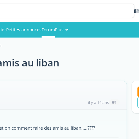
ier
Petites annonces
Forum
Plus
Événements
n
Membres
mis au liban
Photos
#1
il y a 14 ans
uestion comment faire des amis au liban.....????