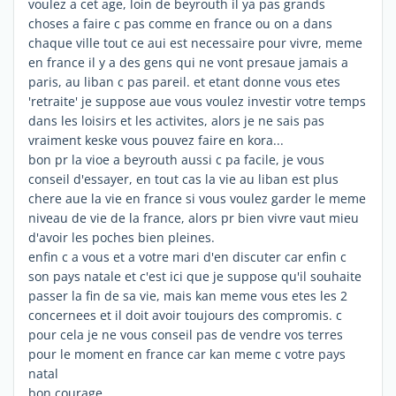
voulez a cet age, loin de beyrouth il ya pas grands
choses a faire c pas comme en france ou on a dans
chaque ville tout ce aui est necessaire pour vivre, meme
en france il y a des gens qui ne vont presaue jamais a
paris, au liban c pas pareil. et etant donne vous etes
'retraite' je suppose aue vous voulez investir votre temps
dans les loisirs et les activites, alors je ne sais pas
vraiment keske vous pouvez faire en kora...
bon pr la vioe a beyrouth aussi c pa facile, je vous
conseil d'essayer, en tout cas la vie au liban est plus
chere aue la vie en france si vous voulez garder le meme
niveau de vie de la france, alors pr bien vivre vaut mieu
d'avoir les poches bien pleines.
enfin c a vous et a votre mari d'en discuter car enfin c
son pays natale et c'est ici que je suppose qu'il souhaite
passer la fin de sa vie, mais kan meme vous etes les 2
concernees et il doit avoir toujours des compromis. c
pour cela je ne vous conseil pas de vendre vos terres
pour le moment en france car kan meme c votre pays
natal
bon courage