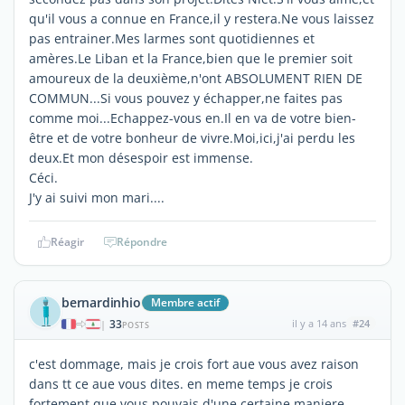
qu'il vous a connue en France,il y restera.Ne vous laissez
pas entrainer.Mes larmes sont quotidiennes et
amères.Le Liban et la France,bien que le premier soit
amoureux de la deuxième,n'ont ABSOLUMENT RIEN DE
COMMUN...Si vous pouvez y échapper,ne faites pas
comme moi...Echappez-vous en.Il en va de votre bien-
être et de votre bonheur de vivre.Moi,ici,j'ai perdu les
deux.Et mon désespoir est immense.
Céci.
J'y ai suivi mon mari....
Réagir
Répondre
bernardinhio
Membre actif
33
il y a 14 ans
#24
|
POSTS
c'est dommage, mais je crois fort aue vous avez raison
dans tt ce aue vous dites. en meme temps je crois
fortement que vous pouvais d'une certaine maniere