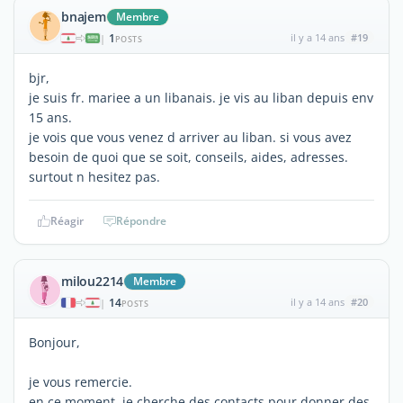
bnajem
Membre
1
il y a 14 ans
#19
|
POSTS
bjr,
je suis fr. mariee a un libanais. je vis au liban depuis env
15 ans.
je vois que vous venez d arriver au liban. si vous avez
besoin de quoi que se soit, conseils, aides, adresses.
surtout n hesitez pas.
Réagir
Répondre
milou2214
Membre
14
il y a 14 ans
#20
|
POSTS
Bonjour,
je vous remercie.
en ce moment, je cherche des contacts pour donner des