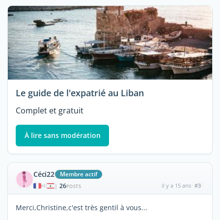
Le guide de l'expatrié au Liban
Complet et gratuit
À lire sans modération
Céci22
Membre actif
26
il y a 15 ans
#3
|
POSTS
Merci,Christine,c'est très gentil à vous...