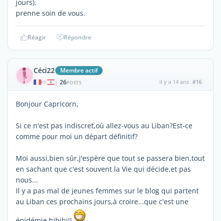
jours).
prenne soin de vous.
Réagir
Répondre
Céci22
Membre actif
26
il y a 14 ans
#16
|
POSTS
Bonjour Capricorn,
Si ce n'est pas indiscret,où allez-vous au Liban?Est-ce
comme pour moi un départ définitif?
Moi aussi,bien sûr,j'espère que tout se passera bien,tout
en sachant que c'est souvent la Vie qui décide,et pas
nous...
Il y a pas mal de jeunes femmes sur le blog qui partent
au Liban ces prochains jours,à croire...que c'est une
épidémie,hihihi!!