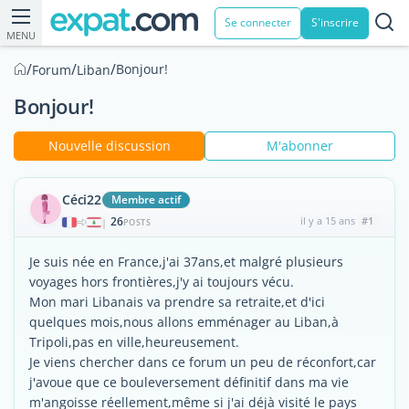
Se connecter
S'inscrire
MENU
/
/
/
Bonjour!
Forum
Liban
Bonjour!
Nouvelle discussion
M'abonner
Céci22
Membre actif
26
il y a 15 ans
#1
|
POSTS
Je suis née en France,j'ai 37ans,et malgré plusieurs
voyages hors frontières,j'y ai toujours vécu.
Mon mari Libanais va prendre sa retraite,et d'ici
quelques mois,nous allons emménager au Liban,à
Tripoli,pas en ville,heureusement.
Je viens chercher dans ce forum un peu de réconfort,car
j'avoue que ce bouleversement définitif dans ma vie
m'angoisse réellement,même si j'ai déjà visité le pays