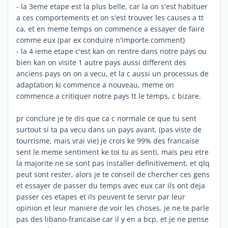
- la 3eme etape est la plus belle, car la on s'est habituer
a ces comportements et on s'est trouver les causes a tt
ca, et en meme temps on commence a essayer de faire
comme eux (par ex conduire n'importe comment)
- la 4 ieme etape c'est kan on rentre dans notre pays ou
bien kan on visite 1 autre pays aussi different des
anciens pays on on a vecu, et la c aussi un processus de
adaptation ki commence a nouveau, meme on
commence a critiquer notre pays tt le temps, c bizare.
pr conclure je te dis que ca c normale ce que tu sent
surtout si ta pa vecu dans un pays avant, (pas viste de
tourrisme, mais vrai vie) je crois ke 99% des francaise
sent le meme sentiment ke toi tu as senti, mais peu etre
la majorite ne se sont pas installer definitivement, et qlq
peut sont rester, alors je te conseil de chercher ces gens
et essayer de passer du temps avec eux car ils ont deja
passer ces etapes et ils peuvent te servir par leur
opinion et leur maniere de voir les choses. je ne te parle
pas des libano-francaise car il y en a bcp, et je ne pense