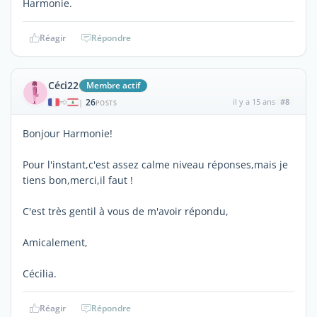
Harmonie.
Réagir
Répondre
Céci22
Membre actif
26
il y a 15 ans
#8
|
POSTS
Bonjour Harmonie!
Pour l'instant,c'est assez calme niveau réponses,mais je
tiens bon,merci,il faut !
C'est très gentil à vous de m'avoir répondu,
Amicalement,
Cécilia.
Réagir
Répondre