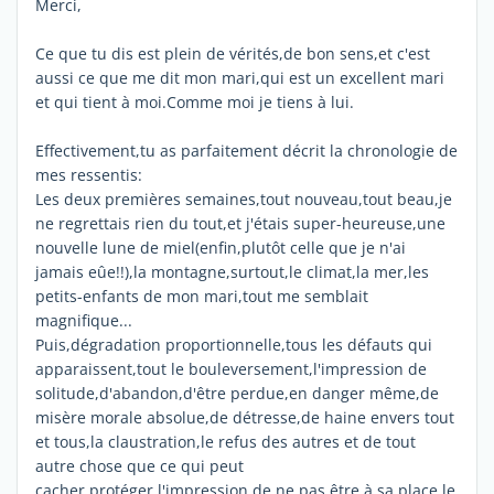
Merci,
Ce que tu dis est plein de vérités,de bon sens,et c'est
aussi ce que me dit mon mari,qui est un excellent mari
et qui tient à moi.Comme moi je tiens à lui.
Effectivement,tu as parfaitement décrit la chronologie de
mes ressentis:
Les deux premières semaines,tout nouveau,tout beau,je
ne regrettais rien du tout,et j'étais super-heureuse,une
nouvelle lune de miel(enfin,plutôt celle que je n'ai
jamais eûe!!),la montagne,surtout,le climat,la mer,les
petits-enfants de mon mari,tout me semblait
magnifique...
Puis,dégradation proportionnelle,tous les défauts qui
apparaissent,tout le bouleversement,l'impression de
solitude,d'abandon,d'être perdue,en danger même,de
misère morale absolue,de détresse,de haine envers tout
et tous,la claustration,le refus des autres et de tout
autre chose que ce qui peut
cacher,protéger,l'impression de ne pas être à sa place,le