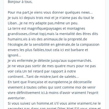
Bonjour à tous,
Pour ma part,je viens vous donner quelques news...
Je suis ici depuis trois moi et je n'aime pas du tout le
Liban...Je ne m'y adapte pas,même un peu.
La terre est magnifique(paysages et montagnes
grandisoses,climat top),mais la mentalité des êtres dits
humains,vis à vis des animaux,de la propreté,de
l'écologie,de la sensibilité en générale,de la compassion
envers les plus faibles,tout cela ici est barbare et
ignoré...
Je vis enfermée.Je déteste jusqu'aux supermarchés.
Je ne veux pas sortir de mes quatre murs pour ne pas
voir cela.Un tel retard par rapport à notre
continent...Tant de misère,tant de saletés...
En tant que Française et européenne,je déconseille
vivement à toutes celles qui sont comme moi de venir
vivre définitivement ici,à moins d'avoir vraiment l'esprit
aventurier.
Si vous suivez un homme,et s'il vous aime vraiment,ne le
secondez pas dans son projet.Dites Niet.S'il vous aime,et