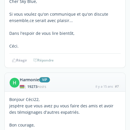
Cher Sky Blue,
Si vous voulez qu'on communique et qu'on discute
ensemble,ce serait avec plaisir...
Dans l'espoir de vous lire bientôt,
Céci.
Réagir
Répondre
Harmonie
ViP
H
19273
il y a 15 ans
#7
|
POSTS
Bonjour Céci22,
jespère que vous avez pu vous faire des amis et avoir
des témoignages d'autres expatriés.
Bon courage,