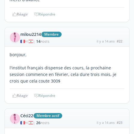
Réagir
Répondre
milou2214
Membre
14
il y a 14 ans
#22
|
POSTS
bonjour,
l'institut français dispense des cours, la prochaine
session commence en février, cela dure trois mois, je
crois que cela coute 300$
Réagir
Répondre
Céci22
Membre actif
26
il y a 14 ans
#23
|
POSTS