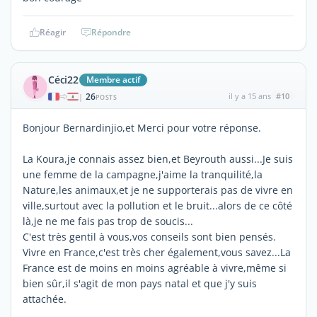
Réagir
Répondre
Céci22
Membre actif
26
il y a 15 ans
#10
|
POSTS
Bonjour Bernardinjio,et Merci pour votre réponse.
La Koura,je connais assez bien,et Beyrouth aussi...Je suis
une femme de la campagne,j'aime la tranquilité,la
Nature,les animaux,et je ne supporterais pas de vivre en
ville,surtout avec la pollution et le bruit...alors de ce côté
là,je ne me fais pas trop de soucis...
C'est très gentil à vous,vos conseils sont bien pensés.
Vivre en France,c'est très cher également,vous savez...La
France est de moins en moins agréable à vivre,même si
bien sûr,il s'agit de mon pays natal et que j'y suis
attachée.