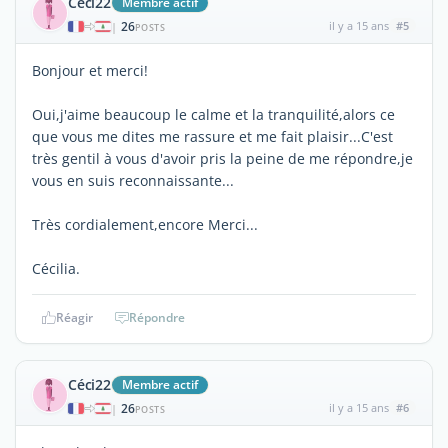
Céci22
Membre actif
26
il y a 15 ans
#5
|
POSTS
Bonjour et merci!
Oui,j'aime beaucoup le calme et la tranquilité,alors ce
que vous me dites me rassure et me fait plaisir...C'est
très gentil à vous d'avoir pris la peine de me répondre,je
vous en suis reconnaissante...
Très cordialement,encore Merci...
Cécilia.
Réagir
Répondre
Céci22
Membre actif
26
il y a 15 ans
#6
|
POSTS