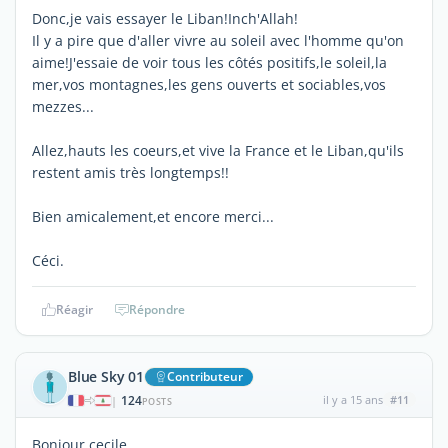
Donc,je vais essayer le Liban!Inch'Allah!
Il y a pire que d'aller vivre au soleil avec l'homme qu'on
aime!J'essaie de voir tous les côtés positifs,le soleil,la
mer,vos montagnes,les gens ouverts et sociables,vos
mezzes...
Allez,hauts les coeurs,et vive la France et le Liban,qu'ils
restent amis très longtemps!!
Bien amicalement,et encore merci...
Céci.
Réagir
Répondre
Blue Sky 01
Contributeur
124
il y a 15 ans
#11
|
POSTS
Bonjour cecile,