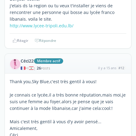
j'etais ds la region ou tu veux t'installer je viens de
rencontrer une personne qui bosse au lycée franco
libanais. voila le site.
http://www.lycee-tripoli.edu.lb/
Réagir
Répondre
Céci22
Membre actif
26
il y a 15 ans
#12
|
POSTS
Thank you,Sky Blue,c'est très gentil à vous!
Je connais ce lycée,il a très bonne réputation,mais moi,je
suis une femme au foyer,alors je pense que je vais
continuer à la mode libanaise,car j'aime cela:cool:!
Mais c'est très gentil à vous d'y avoir pensé...
Amicalement,
Céci.