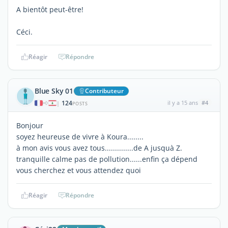
A bientôt peut-être!
Céci.
Réagir
Répondre
Blue Sky 01
Contributeur
124
il y a 15 ans
#4
|
POSTS
Bonjour
soyez heureuse de vivre à Koura........
à mon avis vous avez tous..............de A jusquà Z.
tranquille calme pas de pollution......enfin ça dépend
vous cherchez et vous attendez quoi
Réagir
Répondre