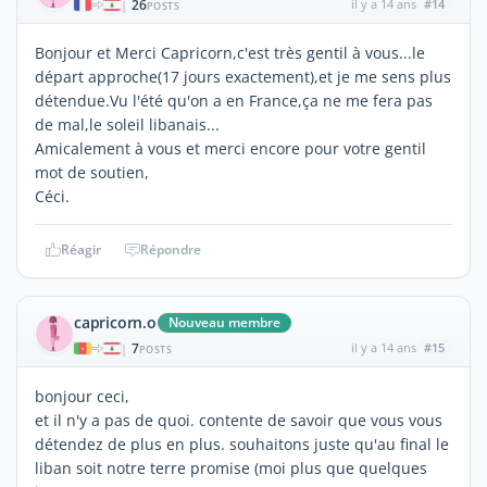
26
il y a 14 ans
#14
|
POSTS
Bonjour et Merci Capricorn,c'est très gentil à vous...le
départ approche(17 jours exactement),et je me sens plus
détendue.Vu l'été qu'on a en France,ça ne me fera pas
de mal,le soleil libanais...
Amicalement à vous et merci encore pour votre gentil
mot de soutien,
Céci.
Réagir
Répondre
capricorn.o
Nouveau membre
7
il y a 14 ans
#15
|
POSTS
bonjour ceci,
et il n'y a pas de quoi. contente de savoir que vous vous
détendez de plus en plus. souhaitons juste qu'au final le
liban soit notre terre promise (moi plus que quelques