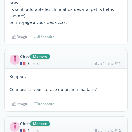
bras.
ils sont adorable les chihuahua des vrai petits bébé,
j'adore:)
bon voyage à vous deux:cool:
Réagir
Répondre
Chee
Membre
3
il y a 14 ans
#11
|
POSTS
Bonjour.
Connaissez-vous la race du bichon maltais ?
Réagir
Répondre
Chee
Membre
3
il y a 14 ans
#12
|
POSTS