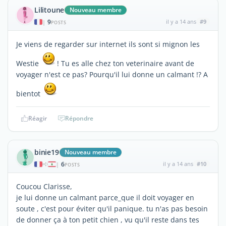
Lilitoune
Nouveau membre
9
il y a 14 ans
#9
|
POSTS
Je viens de regarder sur internet ils sont si mignon les
Westie
! Tu es alle chez ton veterinaire avant de
voyager n'est ce pas? Pourqu'il lui donne un calmant !? A
bientot
Réagir
Répondre
binie19
Nouveau membre
6
il y a 14 ans
#10
|
POSTS
Coucou Clarisse,
je lui donne un calmant parce_que il doit voyager en
soute , c'est pour éviter qu'il panique. tu n'as pas besoin
de donner ça à ton petit chien , vu qu'il reste dans tes