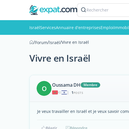
Rechercher
Israël
Services
Annuaire d'entreprises
Emploi
Immobil
/
/
/
Vivre en Israël
Forum
Israël
Vivre en Israël
Oussama DH
Membre
O
1
|
POSTS
Je veux travailler en Israël et je veux savoir co
Réagir
Répondre