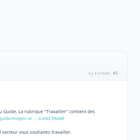
#2
il y a 3 mois
 Guide. La rubrique "Travailler" contient des
/guide/moyen-or … sra%C3%ABl
l secteur vous souhaitez travailler.