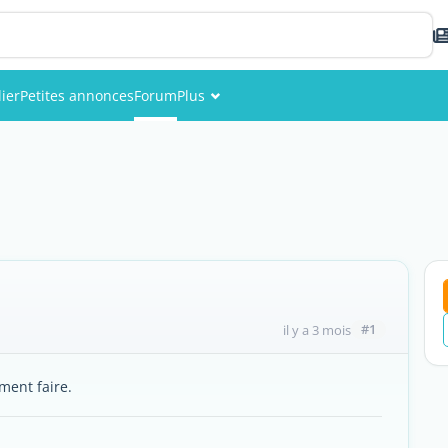
ier
Petites annonces
Forum
Plus
Événements
Membres
Photos
#1
il y a 3 mois
mment faire.