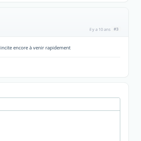
#3
il y a 10 ans
ncite encore à venir rapidement