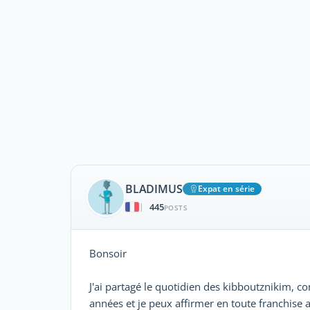
BLADIMUS
Expat en série
445
|
POSTS
Bonsoir
J'ai partagé le quotidien des kibboutznikim, co
années et je peux affirmer en toute franchise