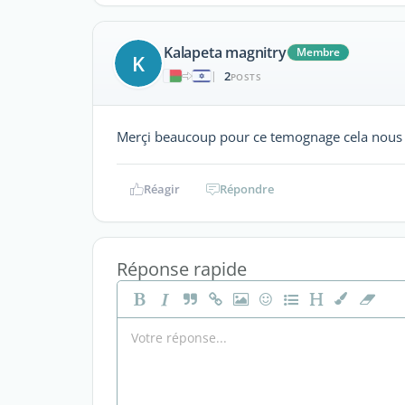
Kalapeta magnitry
Membre
K
2
|
POSTS
Merçi beaucoup pour ce temognage cela nous i
Réagir
Répondre
Réponse rapide