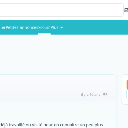
ier
Petites annonces
Forum
Plus
Événements
Membres
Photos
#1
il y a 10 ans
 déjà travaillé ou visité pour en connaitre un peu plus