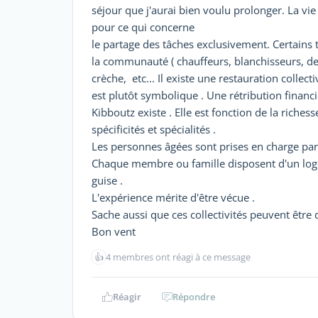
séjour que j'aurai bien voulu prolonger. La v
pour ce qui concerne
le partage des tâches exclusivement. Certains 
la communauté ( chauffeurs, blanchisseurs, dent
crèche, etc... Il existe une restauration collect
est plutôt symbolique . Une rétribution financ
Kibboutz existe . Elle est fonction de la rich
spécificités et spécialités .
Les personnes âgées sont prises en charge par l
Chaque membre ou famille disposent d'un loge
guise .
L'expérience mérite d'être vécue .
Sache aussi que ces collectivités peuvent être d
Bon vent
👍
4 membres ont réagi à ce message
Réagir
Répondre