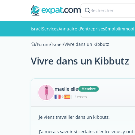
Rechercher
Israël
Services
Annuaire d'entreprises
Emploi
Immobil
/
/
/
Vivre dans un Kibbutz
Forum
Israël
Vivre dans un Kibbutz
maelle elle
Membre
1
|
POSTS
Je viens travailler dans un kibbutz.
J'aimerais savoir si certains d'entre vous y ont