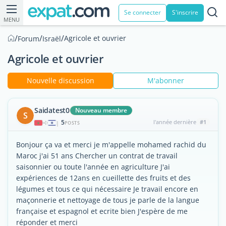
Se connecter
S'inscrire
MENU
/
/
/
Agricole et ouvrier
Forum
Israël
Agricole et ouvrier
Nouvelle discussion
M'abonner
Saidatest0
Nouveau membre
S
5
l'année dernière
#1
|
POSTS
Bonjour ça va et merci je m'appelle mohamed rachid du
Maroc j'ai 51 ans Chercher un contrat de travail
saisonnier ou toute l'année en agriculture J'ai
expériences de 12ans en cueillette des fruits et des
légumes et tous ce qui nécessaire Je travail encore en
maçonnerie et nettoyage de tous je parle de la langue
française et espagnol et ecrite bien J'espère de me
réponder et merci