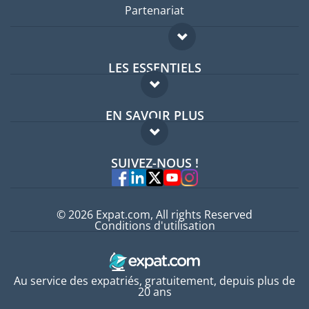
Partenariat
LES ESSENTIELS
Forum expatriés
EN SAVOIR PLUS
Guides pays
FAQ
Offres d'emploi
SUIVEZ-NOUS !
Experts
© 2026 Expat.com, All rights Reserved
Conditions d'utilisation
Au service des expatriés, gratuitement, depuis plus de
20 ans