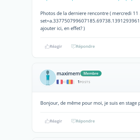
Photos de la derniere rencontre ( mercredi 11 
set=a.337750799607185.69738.139129396135
ajouter ici, en effet? )
Réagir
Répondre
maximem
Membre
1
|
POSTS
Bonjour, de même pour moi, je suis en stage po
Réagir
Répondre