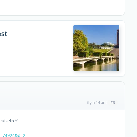
est
#3
il y a 14 ans
eut-etre?
id=74924&p=2