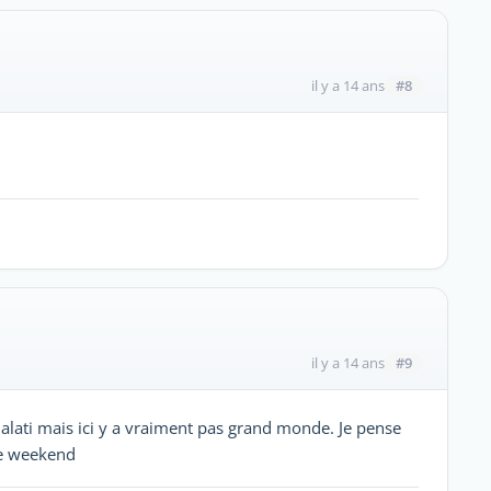
#8
il y a 14 ans
#9
il y a 14 ans
Galati mais ici y a vraiment pas grand monde. Je pense
le weekend