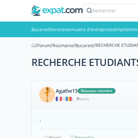
Rechercher
Bucarest
Services
Annuaire d'entreprises
Emploi
Immo
/
/
/
/
RECHERCHE ETUDIA
Forum
Roumanie
Bucarest
RECHERCHE ETUDIANT
Agathe15
Nouveau membre
7
|
POSTS
,
Réagir
Répondre