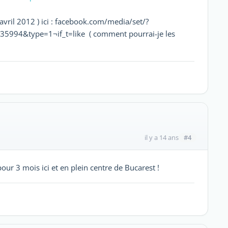
avril 2012 ) ici : facebook.com/media/set/?
994&type=1¬if_t=like ( comment pourrai-je les
#4
il y a 14 ans
ur 3 mois ici et en plein centre de Bucarest !