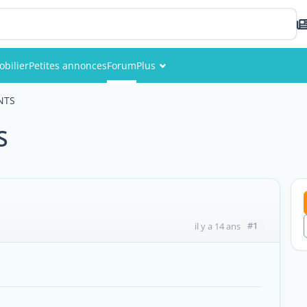
bilier
Petites annonces
Forum
Plus
Événements
NTS
Membres
S
Photos
#1
il y a 14 ans