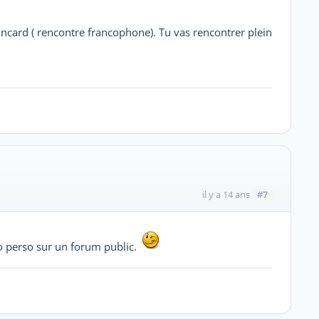
alincard ( rencontre francophone). Tu vas rencontrer plein
#7
il y a 14 ans
o perso sur un forum public.