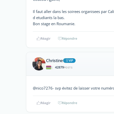
Il faut aller dans les soirees organisees par C
d etudiants la bas.
Bon stage en Roumanie.
Réagir
Répondre
Christine
ViP
42879
|
POSTS
@nico7276- svp évitez de laisser votre numér
Réagir
Répondre