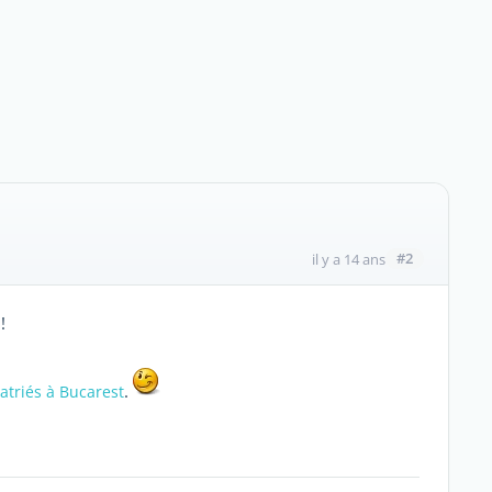
#2
il y a 14 ans
!
.
atriés à Bucarest