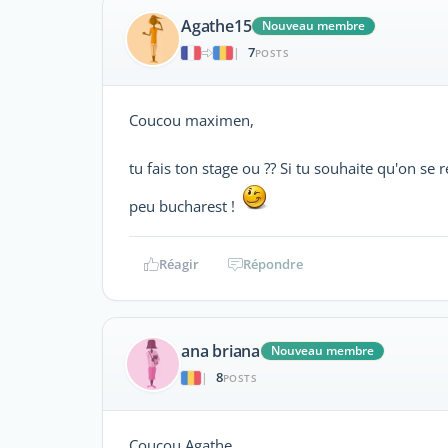
Agathe15
Nouveau membre
7
|
POSTS
Coucou maximen,
tu fais ton stage ou ?? Si tu souhaite qu'on se r
peu bucharest !
Réagir
Répondre
ana briana
Nouveau membre
8
|
POSTS
Coucou Agathe,