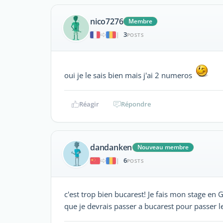
nico7276
Membre
3
|
POSTS
oui je le sais bien mais j'ai 2 numeros
Réagir
Répondre
dandanken
Nouveau membre
6
|
POSTS
c'est trop bien bucarest! Je fais mon stage en 
que je devrais passer a bucarest pour passer 