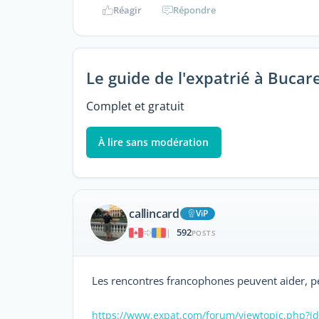
Réagir
Répondre
Le guide de l'expatrié à Bucar
Complet et gratuit
À lire sans modération
callincard
ViP
592
|
POSTS
Les rencontres francophones peuvent aider, p
https://www.expat.com/forum/viewtopic.php?