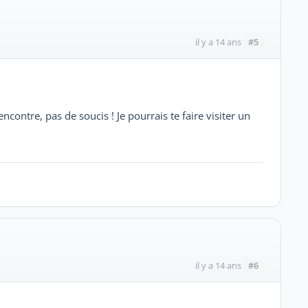
#5
il y a 14 ans
encontre, pas de soucis ! Je pourrais te faire visiter un
#6
il y a 14 ans