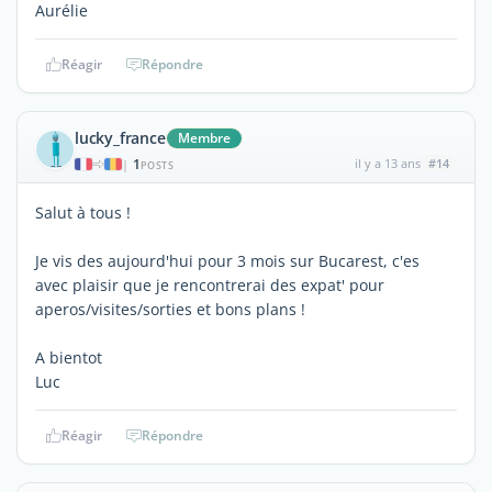
Aurélie
Réagir
Répondre
lucky_france
Membre
1
il y a 13 ans
#14
|
POSTS
Salut à tous !
Je vis des aujourd'hui pour 3 mois sur Bucarest, c'es
avec plaisir que je rencontrerai des expat' pour
aperos/visites/sorties et bons plans !
A bientot
Luc
Réagir
Répondre