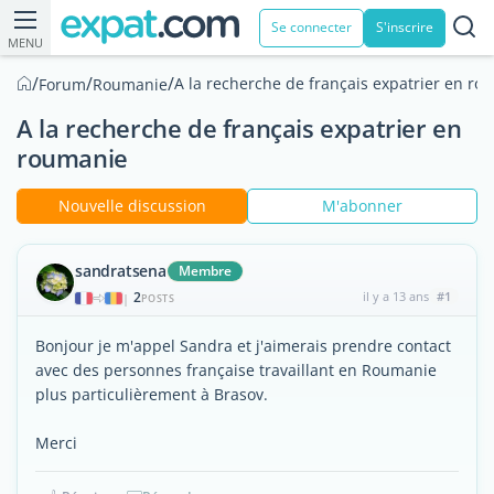
Se connecter
S'inscrire
MENU
/
/
/
A la recherche de français expatrier en ro
Forum
Roumanie
A la recherche de français expatrier en
roumanie
Nouvelle discussion
M'abonner
sandratsena
Membre
2
il y a 13 ans
#1
|
POSTS
Bonjour je m'appel Sandra et j'aimerais prendre contact
avec des personnes française travaillant en Roumanie
plus particulièrement à Brasov.
Merci