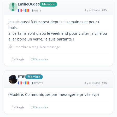
EmilieOudet
Membre
2
il y a 13 ans
#15
|
POSTS
Je suis aussi à Bucarest depuis 3 semaines et pour 6
mois.
Si certains sont dispo le week-end pour visiter la ville ou
aller boire un verre, je suis partante !
👍
1 membre a réagi à ce message
Réagir
Répondre
ETIE
Membre
15
il y a 13 ans
#16
|
POSTS
(Modéré: Communiquer par messagerie privée svp)
Réagir
Répondre