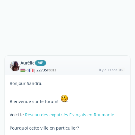
Aurélie
ViP
22735
il y a 13 ans
#2
|
POSTS
Bonjour Sandra.
Bienvenue sur le forum!
Voici le
Réseau des expatriés Français en Roumanie
.
Pourquoi cette ville en particulier?