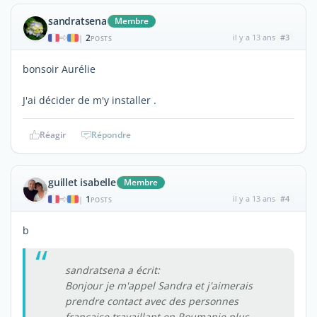
sandratsena
Membre
2
il y a 13 ans
#3
|
POSTS
bonsoir Aurélie
J'ai décider de m'y installer .
Réagir
Répondre
guillet isabelle
Membre
1
il y a 13 ans
#4
|
POSTS
b
sandratsena a écrit:
Bonjour je m'appel Sandra et j'aimerais
prendre contact avec des personnes
française travaillant en Roumanie plus