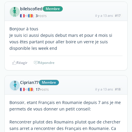
bilelscofied
Membre
3
il y a 13 ans
#17
|
POSTS
Bonjour à tous
Je suis ici aussi depuis debut mars et pour 4 mois si
vous êtes partant pour aller boire un verre je suis
disponible les week end
Réagir
Répondre
Ciprian77
Membre
17
il y a 13 ans
#18
|
POSTS
Bonsoir, etant Français en Roumanie depuis 7 ans je me
permets de vous donner un petit conseil:
Rencontrer plutot des Roumains plutot que de chercher
sans arret a rencontrer des Français en Roumanie. Ca