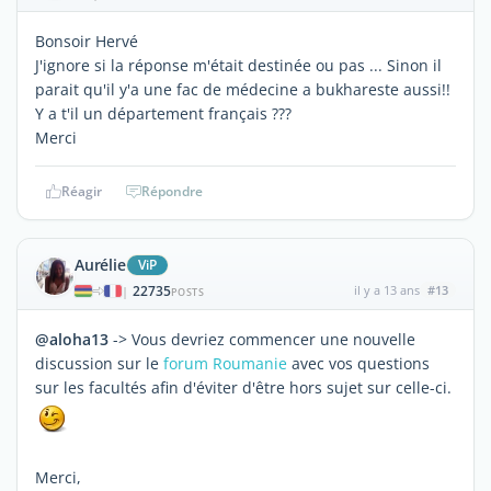
Bonsoir Hervé
J'ignore si la réponse m'était destinée ou pas ... Sinon il
parait qu'il y'a une fac de médecine a bukhareste aussi!!
Y a t'il un département français ???
Merci
Réagir
Répondre
Aurélie
ViP
22735
il y a 13 ans
#13
|
POSTS
@aloha13
-> Vous devriez commencer une nouvelle
discussion sur le
forum Roumanie
avec vos questions
sur les facultés afin d'éviter d'être hors sujet sur celle-ci.
Merci,