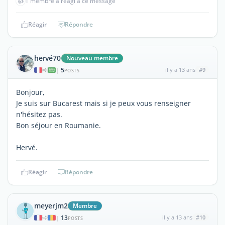
👍
1 membre a réagi à ce message
Réagir
Répondre
hervé70
Nouveau membre
5
il y a 13 ans
#9
|
POSTS
Bonjour,
Je suis sur Bucarest mais si je peux vous renseigner
n'hésitez pas.
Bon séjour en Roumanie.
Hervé.
Réagir
Répondre
meyerjm2
Membre
13
il y a 13 ans
#10
|
POSTS