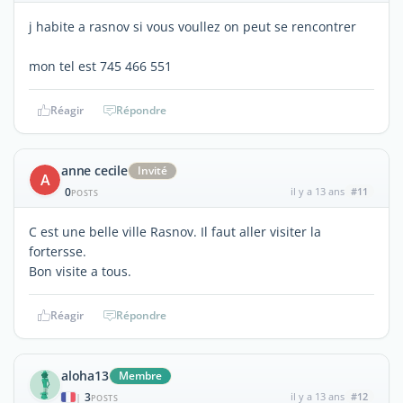
j habite a rasnov si vous voullez on peut se rencontrer
mon tel est 745 466 551
Réagir
Répondre
anne cecile
Invité
A
0
il y a 13 ans
#11
POSTS
C est une belle ville Rasnov. Il faut aller visiter la
fortersse.
Bon visite a tous.
Réagir
Répondre
aloha13
Membre
3
il y a 13 ans
#12
|
POSTS