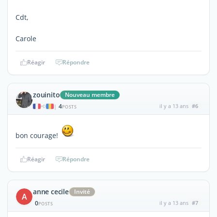
Cdt,
Carole
Réagir
Répondre
zouinito
Nouveau membre
4
il y a 13 ans
#6
|
POSTS
bon courage!
Réagir
Répondre
anne cecile
Invité
A
0
il y a 13 ans
#7
POSTS