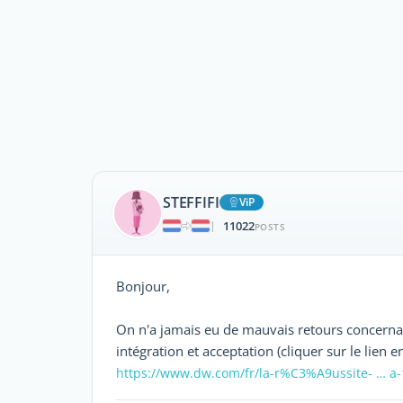
STEFFIFI
ViP
11022
|
POSTS
Bonjour,
On n'a jamais eu de mauvais retours concernan
intégration et acceptation (cliquer sur le lien
https://www.dw.com/fr/la-r%C3%A9ussite- … a