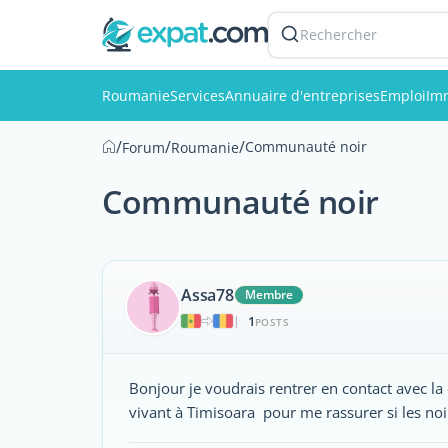
Rechercher
Roumanie
Services
Annuaire d'entreprises
Emploi
Imm
/
/
/
Communauté noir
Forum
Roumanie
Communauté noir
Assa78
Membre
1
|
POSTS
Bonjour je voudrais rentrer en contact avec l
vivant à Timisoara pour me rassurer si les noi