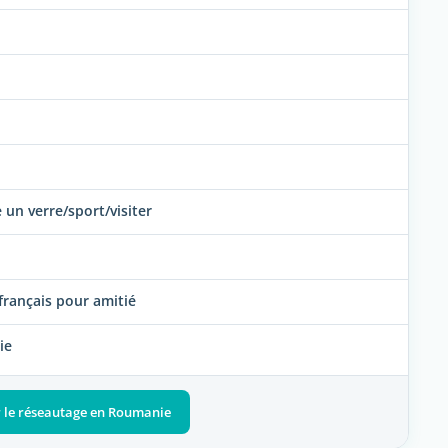
 un verre/sport/visiter
français pour amitié
ie
ur le réseautage en Roumanie