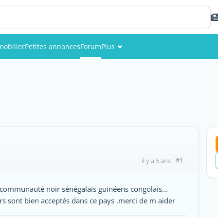
obilier
Petites annonces
Forum
Plus
Événements
Membres
Photos
#1
il y a 5 ans
a communauté noir sénégalais guinéens congolais...
rs sont bien acceptés dans ce pays .merci de m aider