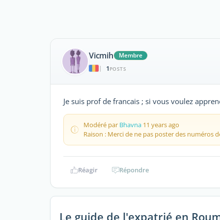
Vicmih
Membre
1
|
POSTS
Je suis prof de francais ; si vous voulez appre
Modéré par
Bhavna
11 years ago
Raison : Merci de ne pas poster des numéros d
Réagir
Répondre
Le guide de l'expatrié en Rou