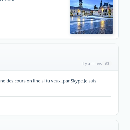
#3
il y a 11 ans
nne des cours on line si tu veux..par Skype.Je suis