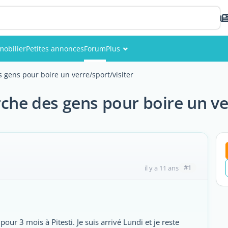
obilier
Petites annonces
Forum
Plus
Événements
 gens pour boire un verre/sport/visiter
Membres
che des gens pour boire un ve
Photos
#1
il y a 11 ans
 pour 3 mois à Pitesti. Je suis arrivé Lundi et je reste