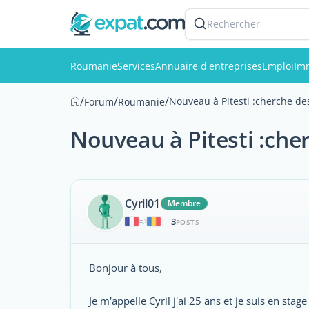
Rechercher
Roumanie
Services
Annuaire d'entreprises
Emploi
Imm
/
/
/
Nouveau à Pitesti :cherche des
Forum
Roumanie
Nouveau à Pitesti :cher
Cyril01
Membre
3
|
POSTS
Bonjour à tous,
Je m'appelle Cyril j'ai 25 ans et je suis en stage