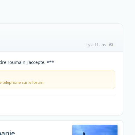
#2
il y a 11 ans
ndre roumain j'accepte. ***
e téléphone sur le forum.
manie