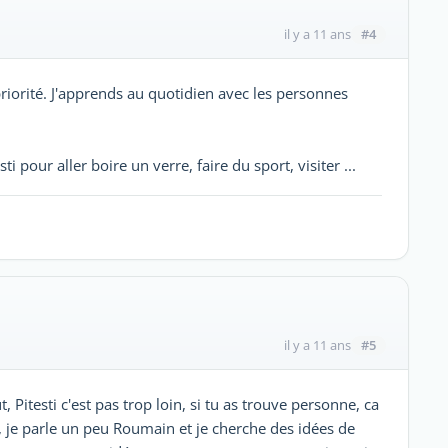
#4
il y a 11 ans
riorité. J'apprends au quotidien avec les personnes
 pour aller boire un verre, faire du sport, visiter ...
#5
il y a 11 ans
 Pitesti c'est pas trop loin, si tu as trouve personne, ca
s, je parle un peu Roumain et je cherche des idées de