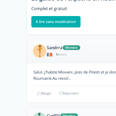
Complet et gratuit
À lire sans modération
Sandrra
Membre
1
|
POSTS
Salut..j'habite Mioveni..pres de Pitesti et je do
Roumaine.Au revoir..
Réagir
Répondre
Cyril01
Membre