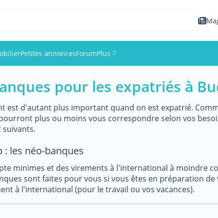
Ma
bilier
Petites annonces
Forum
Plus
banques pour les expatriés à Bu
Événements
Membres
t est d'autant plus important quand on est expatrié. Comme 
i pourront plus ou moins vous correspondre selon vos beso
suivants.
Photos
 : les néo-banques
pte minimes et des virements à l'international à moindre 
ques sont faites pour vous si vous êtes en préparation de 
nt à l'international (pour le travail ou vos vacances).