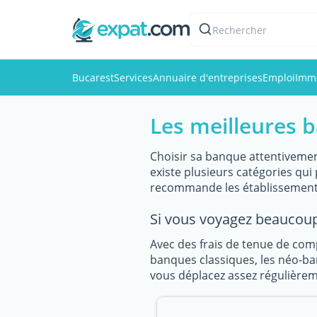
Rechercher
Bucarest
Services
Annuaire d'entreprises
Emploi
Immo
Les meilleures 
Choisir sa banque attentivemen
existe plusieurs catégories qu
recommande les établissement 
Si vous voyagez beaucoup
Avec des frais de tenue de com
banques classiques, les néo-ban
vous déplacez assez régulièreme