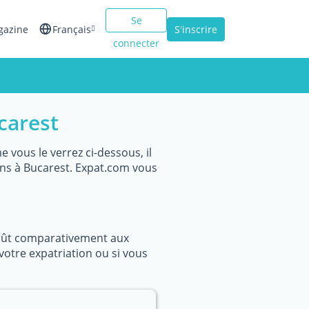
Se
gazine
Français
S'inscrire
connecter
English
Español
carest
Italiano
vous le verrez ci-dessous, il
ins à Bucarest. Expat.com vous
coût comparativement aux
votre expatriation ou si vous