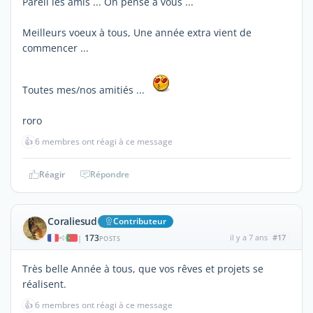
Pareil les amis ... On pense à vous ...
Meilleurs voeux à tous, Une année extra vient de
commencer ...
Toutes mes/nos amitiés ...
roro
👍
6 membres ont réagi à ce message
Réagir
Répondre
Coraliesud
Contributeur
173
il y a 7 ans
#17
|
POSTS
Très belle Année à tous, que vos rêves et projets se
réalisent.
👍
6 membres ont réagi à ce message