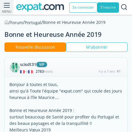
Se connecter
S'inscrire
MENU
/
/
/
Bonne et Heureuse Année 2019
Forum
Portugal
Bonne et Heureuse Année 2019
Nouvelle discussion
M'abonner
scisdt31
ViP
2783
il y a 7 ans
#1
|
POSTS
Bonjour à toutes et tous,
ainsi qu'à Toute l'équipe "expat.com" qui coule des jours
heureux à l’île Maurice....
Bonne et Heureuse Année 2019 :
surtout beaucoup de Santé pour profiter du Portugal et
des beaux paysages et de la tranquillité !!
Meilleurs Vœux 2019