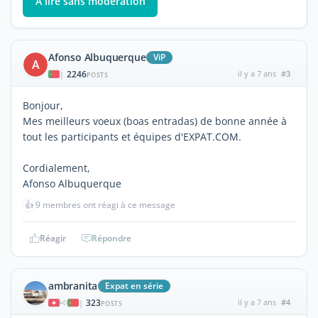
À lire sans modération
Afonso Albuquerque
ViP
A
2246
il y a 7 ans
#3
|
POSTS
Bonjour,
Mes meilleurs voeux (boas entradas) de bonne année à
tout les participants et équipes d'EXPAT.COM.
Cordialement,
Afonso Albuquerque
👍
9 membres ont réagi à ce message
Réagir
Répondre
ambranita
Expat en série
323
il y a 7 ans
#4
|
POSTS