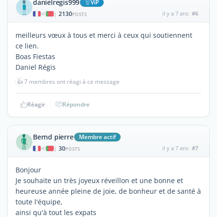
danielregis999
ViP
2130
il y a 7 ans
#6
|
POSTS
meilleurs vœux à tous et merci à ceux qui soutiennent
ce lien.
Boas Fiestas
Daniel Régis
👍
7 membres ont réagi à ce message
Réagir
Répondre
Bernd pierre
Membre actif
30
il y a 7 ans
#7
|
POSTS
Bonjour
Je souhaite un très joyeux réveillon et une bonne et
heureuse année pleine de joie, de bonheur et de santé à
toute l'équipe,
ainsi qu'à tout les expats