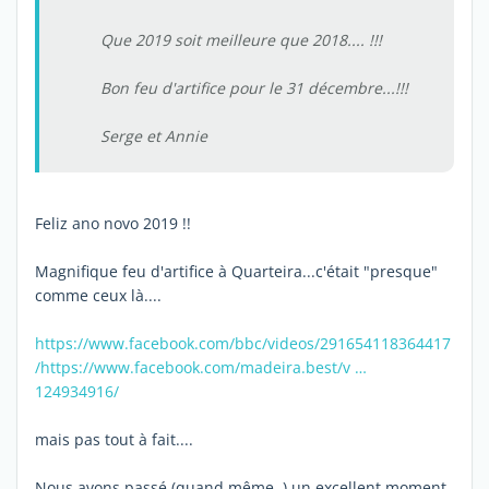
Que 2019 soit meilleure que 2018.... !!!
Bon feu d'artifice pour le 31 décembre...!!!
Serge et Annie
Feliz ano novo 2019 !!
Magnifique feu d'artifice à Quarteira...c'était "presque"
comme ceux là....
https://www.facebook.com/bbc/videos/291654118364417
/
https://www.facebook.com/madeira.best/v …
124934916/
mais pas tout à fait....
Nous avons passé (quand même..) un excellent moment