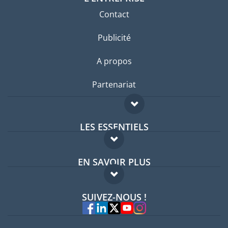
Contact
Publicité
A propos
Partenariat
LES ESSENTIELS
Forum expatriés
EN SAVOIR PLUS
Guides pays
FAQ
Offres d'emploi
SUIVEZ-NOUS !
Experts