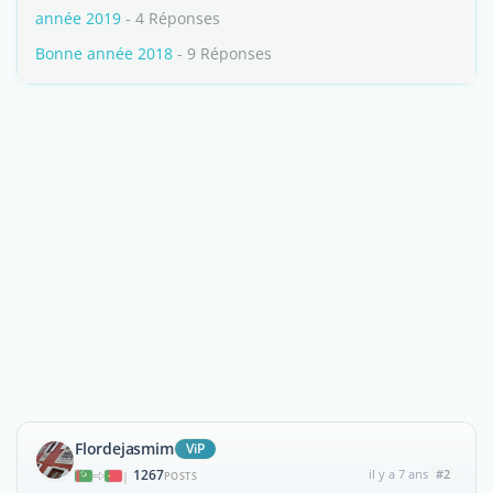
année 2019
- 4 Réponses
Bonne année 2018
- 9 Réponses
Flordejasmim
ViP
1267
il y a 7 ans
#2
|
POSTS