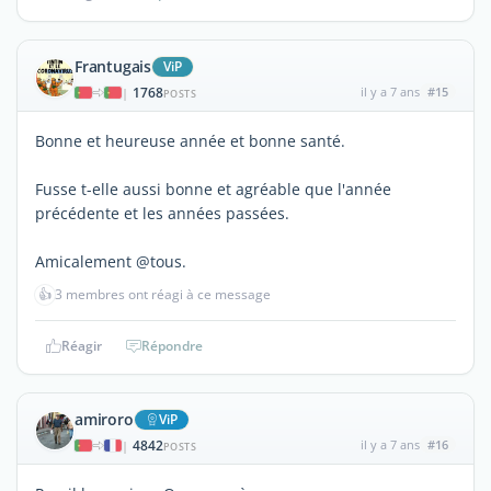
Frantugais
ViP
1768
il y a 7 ans
#15
|
POSTS
Bonne et heureuse année et bonne santé.
Fusse t-elle aussi bonne et agréable que l'année
précédente et les années passées.
Amicalement @tous.
👍
3 membres ont réagi à ce message
Réagir
Répondre
amiroro
ViP
4842
il y a 7 ans
#16
|
POSTS