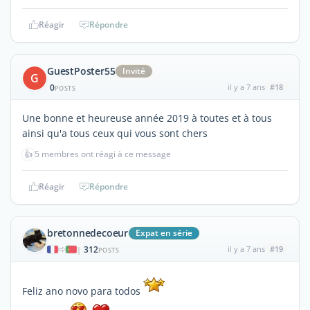
Réagir
Répondre
GuestPoster55
Invité
G
0
il y a 7 ans
#18
POSTS
Une bonne et heureuse année 2019 à toutes et à tous
ainsi qu'a tous ceux qui vous sont chers
👍
5 membres ont réagi à ce message
Réagir
Répondre
bretonnedecoeur
Expat en série
312
il y a 7 ans
#19
|
POSTS
Feliz ano novo para todos