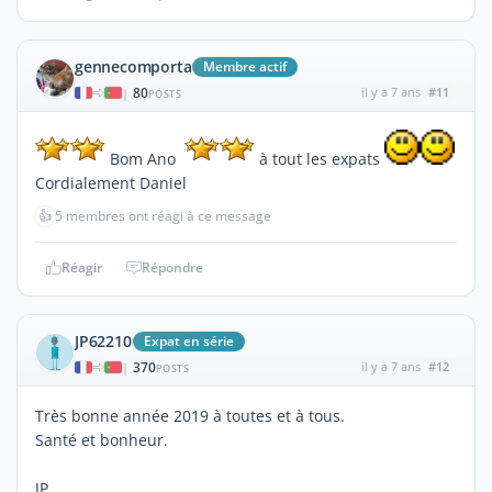
gennecomporta
Membre actif
80
il y a 7 ans
#11
|
POSTS
Bom Ano
à tout les expats
Cordialement Daniel
👍
5 membres ont réagi à ce message
Réagir
Répondre
JP62210
Expat en série
370
il y a 7 ans
#12
|
POSTS
Très bonne année 2019 à toutes et à tous.
Santé et bonheur.
JP