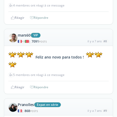
👍
4 membres ont réagi à ce message
Réagir
Répondre
mars60
ViP
7091
il y a 7 ans
#8
|
POSTS
Feliz ano novo para todos !
👍
5 membres ont réagi à ce message
Réagir
Répondre
Pranolles
Expat en série
868
il y a 7 ans
#9
|
POSTS