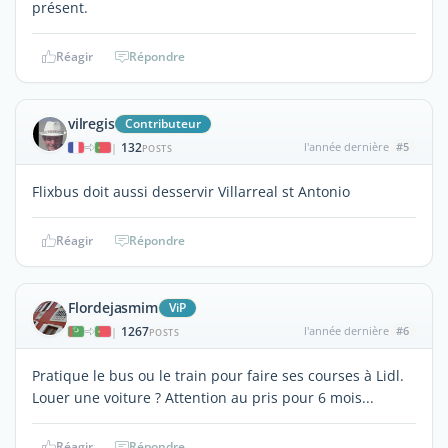
présent.
Réagir
Répondre
vilregis
Contributeur
132
l'année dernière
#5
|
POSTS
Flixbus doit aussi desservir Villarreal st Antonio
Réagir
Répondre
Flordejasmim
ViP
1267
l'année dernière
#6
|
POSTS
Pratique le bus ou le train pour faire ses courses à Lidl.
Louer une voiture ? Attention au pris pour 6 mois...
Réagir
Répondre