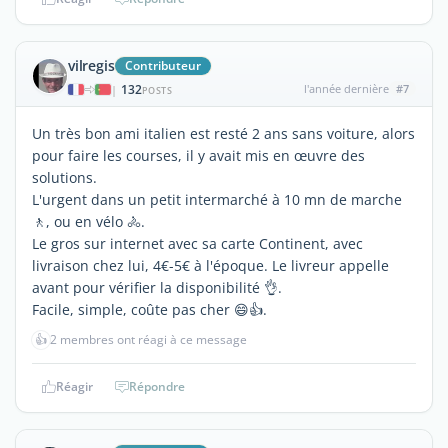
vilregis
Contributeur
132
l'année dernière
#7
|
POSTS
Un très bon ami italien est resté 2 ans sans voiture, alors
pour faire les courses, il y avait mis en œuvre des
solutions.
L'urgent dans un petit intermarché à 10 mn de marche
🚶, ou en vélo 🚴.
Le gros sur internet avec sa carte Continent, avec
livraison chez lui, 4€-5€ à l'époque. Le livreur appelle
avant pour vérifier la disponibilité 👌.
Facile, simple, coûte pas cher 😄👍.
👍
2 membres ont réagi à ce message
Réagir
Répondre