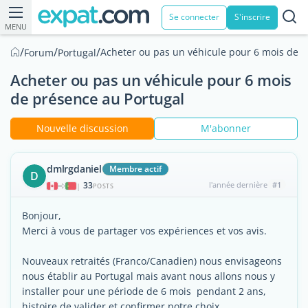
Se connecter
S'inscrire
MENU
/
/
/
Acheter ou pas un véhicule pour 6 mois de p
Forum
Portugal
Acheter ou pas un véhicule pour 6 mois
de présence au Portugal
Nouvelle discussion
M'abonner
dmlrgdaniel
Membre actif
D
33
l'année dernière
#1
|
POSTS
Bonjour,
Merci à vous de partager vos expériences et vos avis.
Nouveaux retraités (Franco/Canadien) nous envisageons
nous établir au Portugal mais avant nous allons nous y
installer pour une période de 6 mois pendant 2 ans,
histoire de valider et confirmer notre choix.