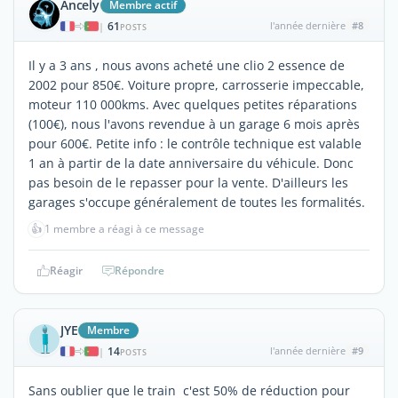
Ancely
Membre actif
61
l'année dernière
#8
|
POSTS
Il y a 3 ans , nous avons acheté une clio 2 essence de
2002 pour 850€. Voiture propre, carrosserie impeccable,
moteur 110 000kms. Avec quelques petites réparations
(100€), nous l'avons revendue à un garage 6 mois après
pour 600€. Petite info : le contrôle technique est valable
1 an à partir de la date anniversaire du véhicule. Donc
pas besoin de le repasser pour la vente. D'ailleurs les
garages s'occupe généralement de toutes les formalités.
👍
1 membre a réagi à ce message
Réagir
Répondre
JYE
Membre
14
l'année dernière
#9
|
POSTS
Sans oublier que le train c'est 50% de réduction pour