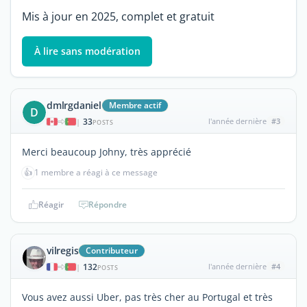
Mis à jour en 2025, complet et gratuit
À lire sans modération
dmlrgdaniel
Membre actif
D
33
l'année dernière
#3
|
POSTS
Merci beaucoup Johny, très apprécié
👍
1 membre a réagi à ce message
Réagir
Répondre
vilregis
Contributeur
132
l'année dernière
#4
|
POSTS
Vous avez aussi Uber, pas très cher au Portugal et très