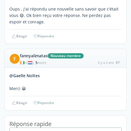
Oups , j'ai répondu une nouvelle sans savoir que c'était
vous 😄. Ok bien reçu votre réponse. Ne perdez pas
espoir et conrage.
Réagir
Répondre
fannyalimatas
Nouveau membre
F
5
il y a 2 ans
#7
|
POSTS
@Gaelle Noltes
Merci 😀
Réagir
Répondre
Réponse rapide