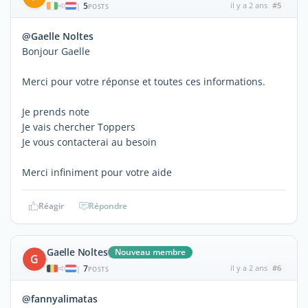
5
il y a 2 ans
#5
|
POSTS
@Gaelle Noltes
Bonjour Gaelle
Merci pour votre réponse et toutes ces informations.
Je prends note
Je vais chercher Toppers
Je vous contacterai au besoin
Merci infiniment pour votre aide
Réagir
Répondre
Gaelle Noltes
Nouveau membre
G
7
il y a 2 ans
#6
|
POSTS
@fannyalimatas