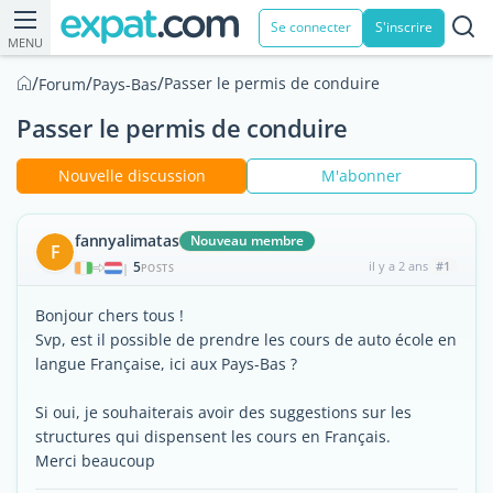
Se connecter
S'inscrire
MENU
/
/
/
Passer le permis de conduire
Forum
Pays-Bas
Passer le permis de conduire
Nouvelle discussion
M'abonner
fannyalimatas
Nouveau membre
F
5
il y a 2 ans
#1
|
POSTS
Bonjour chers tous !
Svp, est il possible de prendre les cours de auto école en
langue Française, ici aux Pays-Bas ?
Si oui, je souhaiterais avoir des suggestions sur les
structures qui dispensent les cours en Français.
Merci beaucoup