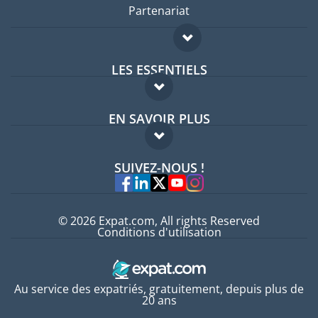
Partenariat
LES ESSENTIELS
Forum expatriés
EN SAVOIR PLUS
Guides pays
FAQ
Offres d'emploi
SUIVEZ-NOUS !
Experts
© 2026 Expat.com, All rights Reserved
Conditions d'utilisation
Au service des expatriés, gratuitement, depuis plus de
20 ans