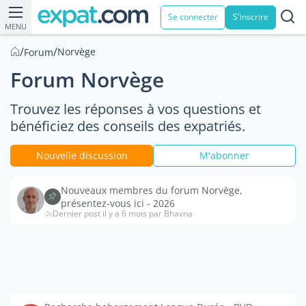
Se connecter
S'inscrire
MENU
/
/
Norvège
Forum
Forum Norvège
Trouvez les réponses à vos questions et
bénéficiez des conseils des expatriés.
Nouvelle discussion
M'abonner
Nouveaux membres du forum Norvège,
présentez-vous ici - 2026
Dernier post il y a 6 mois par Bhavna