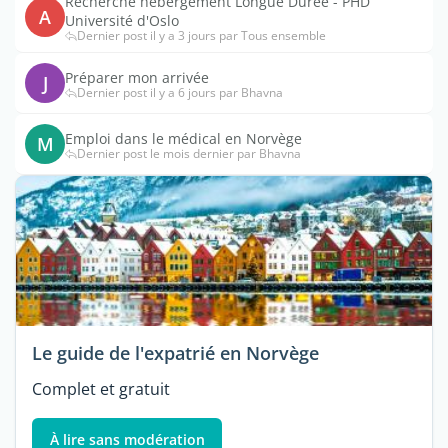
Recherche hebergement Longue Durée - PHD
A
Université d'Oslo
Dernier post il y a 3 jours par Tous ensemble
Préparer mon arrivée
J
Dernier post il y a 6 jours par Bhavna
Emploi dans le médical en Norvège
M
Dernier post le mois dernier par Bhavna
Le guide de l'expatrié en Norvège
Complet et gratuit
À lire sans modération