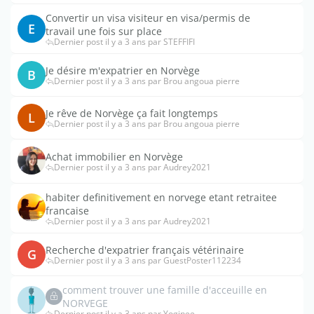
Convertir un visa visiteur en visa/permis de
E
travail une fois sur place
Dernier post il y a 3 ans par STEFFIFI
Je désire m'expatrier en Norvège
B
Dernier post il y a 3 ans par Brou angoua pierre
Je rêve de Norvège ça fait longtemps
L
Dernier post il y a 3 ans par Brou angoua pierre
Achat immobilier en Norvège
Dernier post il y a 3 ans par Audrey2021
habiter definitivement en norvege etant retraitee
francaise
Dernier post il y a 3 ans par Audrey2021
Recherche d'expatrier français vétérinaire
G
Dernier post il y a 3 ans par GuestPoster112234
comment trouver une famille d'acceuille en
NORVEGE
Dernier post il y a 3 ans par Yoginee